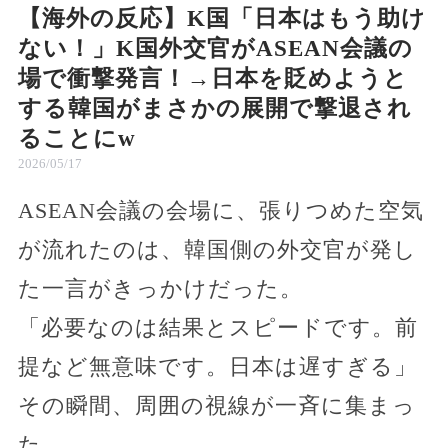
【海外の反応】K国「日本はもう助け
ない！」K国外交官がASEAN会議の
場で衝撃発言！→日本を貶めようと
する韓国がまさかの展開で撃退され
ることにw
2026/05/17
ASEAN会議の会場に、張りつめた空気
が流れたのは、韓国側の外交官が発し
た一言がきっかけだった。
「必要なのは結果とスピードです。前
提など無意味です。日本は遅すぎる」
その瞬間、周囲の視線が一斉に集まっ
た。