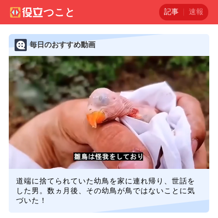
記事
速報
毎日のおすすめ動画
道端に捨てられていた幼鳥を家に連れ帰り、世話を
した男。数ヵ月後、その幼鳥が鳥ではないことに気
づいた！