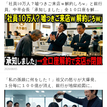
「社員10万人？嘘つきご来店ｗ解約しろw」と銀行
員。中卒会長「承知しました」全１０口座を解約
し支店が閉鎖
2026/08/05
「私の孫娘に何をした！」祖父の怒りが大爆発。
１分毎に１００億が消え、銀行が地獄絵図に。