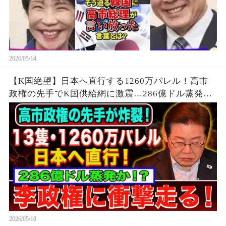
2026/05/14
【K国絶望】日本へ直行する1260万バレル！高市
政権の先手でK国供給網に激震…286億ドル蒸発の
危機か
2026/05/10