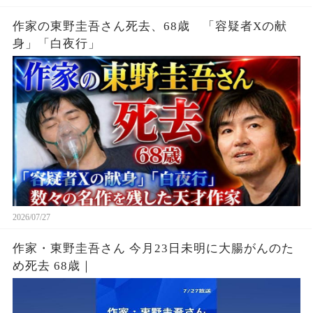
作家の東野圭吾さん死去、68歳 「容疑者Xの献
身」「白夜行」
2026/07/27
作家・東野圭吾さん 今月23日未明に大腸がんのた
め死去 68歳｜