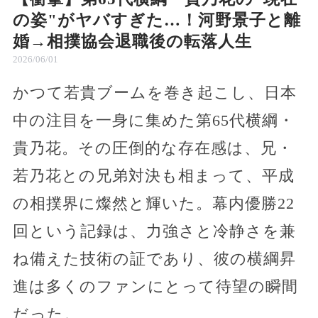
の姿"がヤバすぎた…！河野景子と離
婚→相撲協会退職後の転落人生
2026/06/01
かつて若貴ブームを巻き起こし、日本
中の注目を一身に集めた第65代横綱・
貴乃花。その圧倒的な存在感は、兄・
若乃花との兄弟対決も相まって、平成
の相撲界に燦然と輝いた。幕内優勝22
回という記録は、力強さと冷静さを兼
ね備えた技術の証であり、彼の横綱昇
進は多くのファンにとって待望の瞬間
だった。