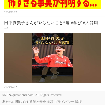
2026/07/12
田中真美子さんがやらないこと5選 #学び #大谷翔
平
2026/07/12
©2024 quotationsi.com. All Rights Reserved.
私たちに関しては
政策と安全
条項
プライバシー
版権