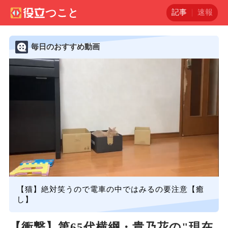
記事
速報
毎日のおすすめ動画
【猫】絶対笑うので電車の中ではみるの要注意【癒
し】
【衝撃】第65代横綱・貴乃花の"現在