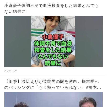
小倉優子体調不良で血液検査をした結果とんでも
ない結果に
2026/07/26
【衝撃】渡辺えりが芸能界の闇を激白。橋本愛へ
のバッシングに「もう黙っていられない」#橋本愛
#渡辺えり #佐藤二朗