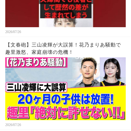
2026/07/26
【文春砲】三山凌輝が大誤算！花乃まりあ騒動で
趣里激怒、家庭崩壊の危機！
2026/07/26