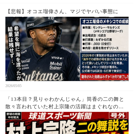
【悲報】オコエ瑠偉さん、マジでヤバい事態に
2026/05/05
「13本目？見りゃわかんじゃん」筒香の二の舞と
散々言われていた村上宗隆の活躍はまぐれなの
か？落合の本音が…