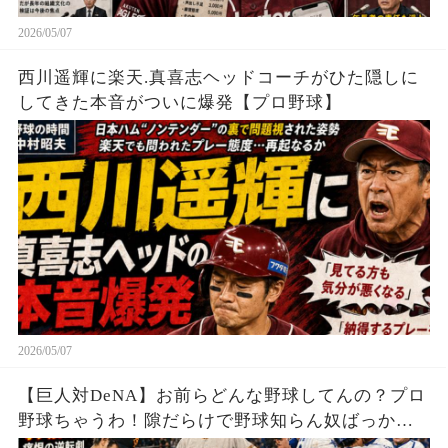
2026/05/07
西川遥輝に楽天.真喜志ヘッドコーチがひた隠しに
してきた本音がついに爆発【プロ野球】
2026/05/07
【巨人対DeNA】お前らどんな野球してんの？プロ
野球ちゃうわ！隙だらけで野球知らん奴ばっかり
やんけ！根本的に終わってるわ！ファンに謝れよ