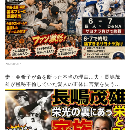
普通に！こんなクソ試合で今シーズン終了は終わ
ってる…
2026/05/07
妻・亜希子が命を断った本当の理由…夫・長嶋茂
雄が極秘不倫していた愛人の正体に言葉を失う…
宗教に狂ってしまった闇深い長嶋家の家庭崩壊の
全貌がエグい