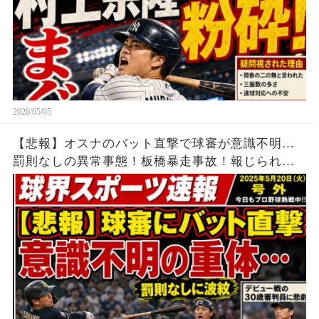
2026/05/05
【悲報】オスナのバット直撃で球審が意識不明…
罰則なしの異常事態！板橋暴走事故！報じられな
い中国籍の男！