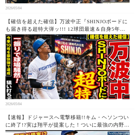
2026/05/04
【確信を超えた確信】万波中正『SHINJOボードに
も届き得る超特大弾ッ!!! 12球団最速＆自身5年連
続の二桁本塁打!!!』
2026/05/04
【速報】ドジャースへ電撃移籍!!キム・ヘソンつい
に終了!?実は翔平が提案した！ついに最強の内野布
陣が揃ってしまう!