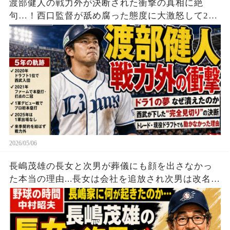
渡部健人の戦力外が決断された衝撃の真相に絶
句…！西口監督が舐め腐った態度に大激怒して2軍
幽閉、トレード・現役ドラフト要員でも他球団が
獲得拒否した真相が…【埼玉西武ライオンズ】
【プロ野球】【プロ野球】
2026/05/06
長嶋茂雄の長女と次男が葬儀にも顔を出さなかっ
た本当の理由...長女は会社を追放され次男は改名し
ていた...