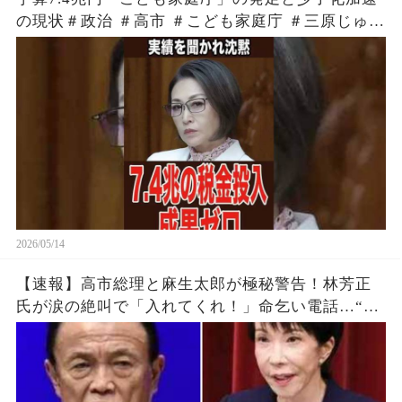
の現状＃政治 ＃高市 ＃こども家庭庁 ＃三原じゅん
子
2026/05/14
【速報】高市総理と麻生太郎が極秘警告！林芳正
氏が涙の絶叫で「入れてくれ！」命乞い電話…“媚
中派”完全排除へ高市政権の鉄壁防衛線がついに明
らかに！！ｗｗｗ