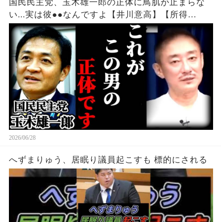
国民民主党、玉木雄一郎の正体に鳥肌が止まらな
い...実は彼●●なんですよ【井川意高】【所得
税/103万の壁/醜い石破茂/見直したよ小泉進次郎】
2026/06/28
へずまりゅう、居眠り議員起こすも 標的にされる