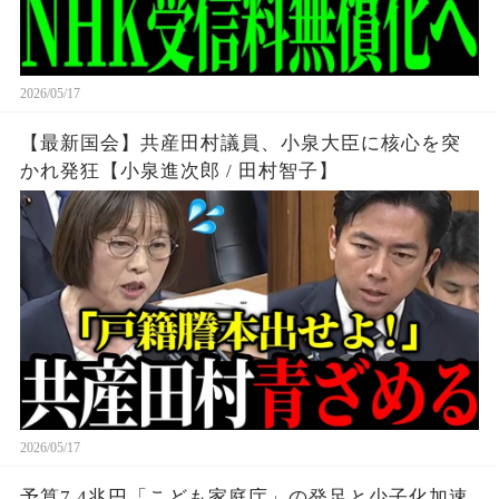
2026/05/17
【最新国会】共産田村議員、小泉大臣に核心を突
かれ発狂【小泉進次郎 / 田村智子】
2026/05/17
予算7.4兆円「こども家庭庁」の発足と少子化加速