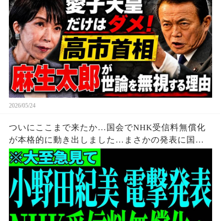
2026/05/24
ついにここまで来たか…国会でNHK受信料無償化
が本格的に動き出しました…まさかの発表に国会
騒然…全ての日本人は大至急見てください…【小
野田紀美/齊藤健一郎/自民党】