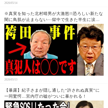
2026/05/14
※真実を知った北村晴男が大激怒!!恐ろしい新たな
闇に鳥肌が止まらない⋯獄中で生きた半生に涙
【立花孝志】
2026/05/13
【暴露】紀子さまが隠し通した“許されぬ真実”に
一同驚愕…宮内庁の嘘がついに暴かれる！