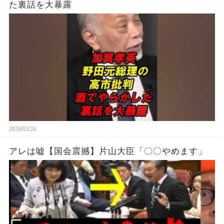
た裏話を大暴露
2026/03/24
アレは嘘【国会震撼】片山大臣「〇〇やめます」