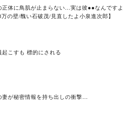
正体に鳥肌が止まらない...実は彼●●なんですよ
03万の壁/醜い石破茂/見直したよ小泉進次郎】
員起こすも 標的にされる
の妻が秘密情報を持ち出しの衝撃…