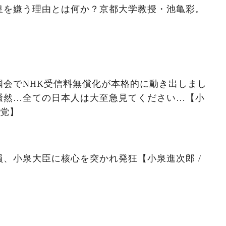
皇を嫌う理由とは何か？京都大学教授・池亀彩。
。
国会でNHK受信料無償化が本格的に動き出しまし
騒然…全ての日本人は大至急見てください…【小
民党】
、小泉大臣に核心を突かれ発狂【小泉進次郎 /