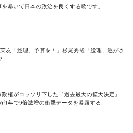
事を暴いて日本の政治を良くする歌です。
】牛田茉友「総理、予算を！」杉尾秀哉「総理、逃がさ
？」
市政権がコッソリ下した『過去最大の拡大決定』
が1年で9倍激増の衝撃データを暴露する。