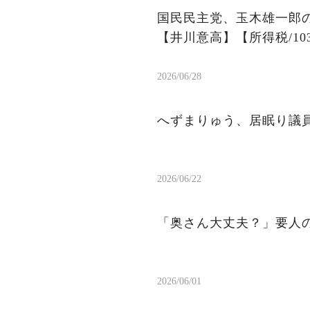
国民民主党、玉木雄一郎の
【井川意高】【所得税/1
2026/06/28
へずまりゅう、居眠り議
2026/06/22
「奥さん大丈夫？」要人
2026/06/01