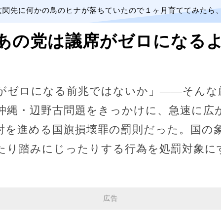
玄関先に何かの鳥のヒナが落ちていたので１ヶ月育ててみたら
あの党は議席がゼロになる
がゼロになる前兆ではないか」——そんな
沖縄・辺野古問題をきっかけに、急速に広
討を進める国旗損壊罪の罰則だった。国の
たり踏みにじったりする行為を処罰対象に
広告