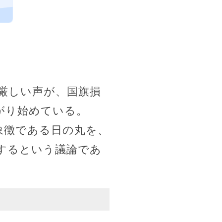
、
よ
厳しい声が、国旗損
がり始めている。
象徴である日の丸を、
するという議論であ