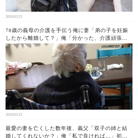
2026/03/23
78歳の義母の介護を手伝う俺に妻「弟の子を妊娠
したから離婚して？」俺「分かった、介護頑張っ
て」妻「え？介護は続けてｗ」俺「なんで？弟
は…」
2026/03/23
最愛の妻を亡くした数年後、義父「双子の姉と結
婚してくれないか？」俺「私で良ければ…」初め