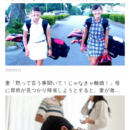
ての夜、ソックリの体に見覚えのある傷に驚愕
し…
2026/03/23
妻「黙って言う事聞いて！じゃなきゃ離婚！」母
に胃癌が見つかり帰省しようとすると、妻が激怒
し離婚届を投げつけられた→拾って記入し速攻提
出した結果