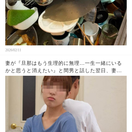
2026/02/11
妻が『旦那はもう生理的に無理…一生一緒にいる
かと思うと消えたい』と間男と話した翌日、妻は
突然『大丈夫なの？気分が悪そうよ？』と心配し
てきた…俺はその裏切りを許さず、復讐を決意し
た。