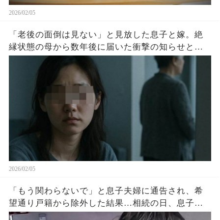
2026/02/05
「老後の面倒は見ない」と見放した息子と嫁。絶
縁状態の母から数年後に届いた衝撃の知らせと
は？
2026/02/05
「もう関わらないで」と息子夫婦に通告され、希
望通り戸籍から除外した結果…相続の日、息子夫
婦が弁護士を連れて現れたが…