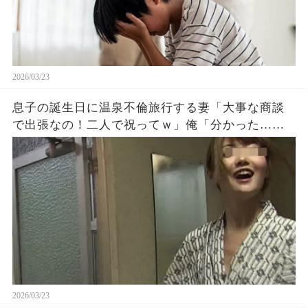
2026/03/23
息子の誕生日に温泉不倫旅行する妻「大事な商談
で出張なの！二人で祝ってｗ」俺「分かった…不
倫相手の部下くんによろしく」妻「え？」→妻は
職も家庭も不倫相手も失う事に…
2026/03/23