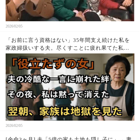
2026/02/05
「お前に言う資格はない」35年間支え続けた私を
家政婦扱いする夫。尽くすことに疲れ果てた私は
反撃を誓う
2026/02/05
[余命3ヶ月] 夫「5億の家も土地も隠し子に」→ 妻