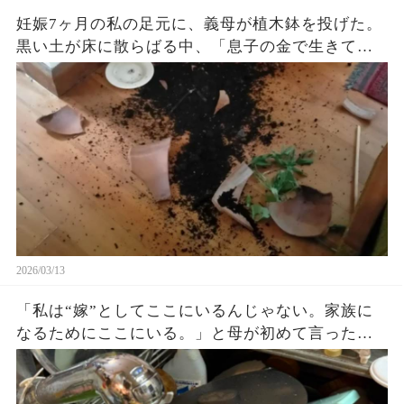
妊娠7ヶ月の私の足元に、義母が植木鉢を投げた。
黒い土が床に散らばる中、「息子の金で生きてる
くせに」と笑ったその瞬間、私はたった一言で、
この恩知らずの母子を家から追い出した。
2026/03/13
「私は“嫁”としてここにいるんじゃない。家族に
なるためにここにいる。」と母が初めて言った
日、娘と私の年末年始を終わらせた話