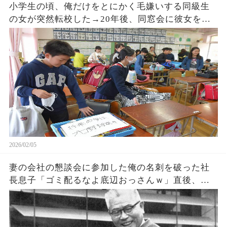
小学生の頃、俺だけをとにかく毛嫌いする同級生
の女が突然転校した→20年後、同窓会に彼女を呼
んだが来なかったので「俺がいるからかなｗ」
2026/02/05
妻の会社の懇談会に参加した俺の名刺を破った社
長息子「ゴミ配るなよ底辺おっさんｗ」直後、妻
「どう？」俺「コイツかｗお前と親父クビ決定
だ！」御曹司「え？」衝撃の展開となり…