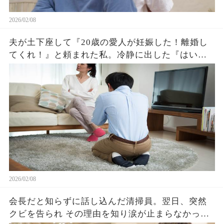
2026/02/08
夫が土下座して『20歳の愛人が妊娠した！離婚し
てくれ！』と頼まれた私。冷静に出した『はい、
離婚届け』の一言に夫は驚愕。その後の展開が想
像以上に衝撃的だった…
2026/02/08
会長だと知らずに話し込んだ清掃員。翌日、突然
クビを告られ その理由を知り涙が止まらなかっ