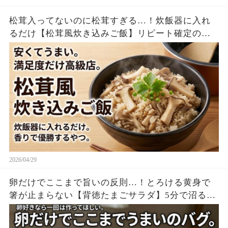
松茸入ってないのに松茸すぎる…！炊飯器に入れ
るだけ【松茸風炊き込みご飯】リピート確定の神
レシピ
2026/04/29
卵だけでここまで旨いの反則…！とろける黄身で
箸が止まらない【背徳たまごサラダ】5分で沼る神
レシピ