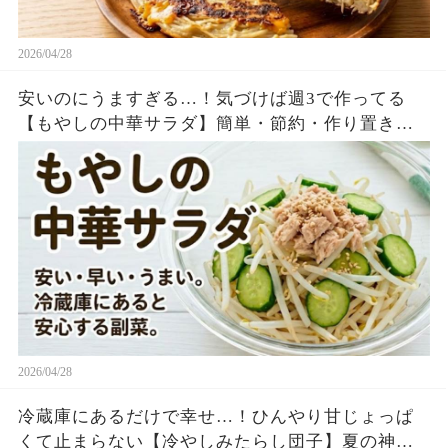
2026/04/28
安いのにうますぎる…！気づけば週3で作ってる
【もやしの中華サラダ】簡単・節約・作り置き最
強レシピ
2026/04/28
冷蔵庫にあるだけで幸せ…！ひんやり甘じょっぱ
くて止まらない【冷やしみたらし団子】夏の神レ