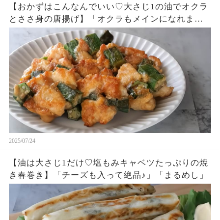
【おかずはこんなんでいい♡大さじ1の油でオクラ
とささ身の唐揚げ】「オクラもメインになれます
♪」「まるめし」
2025/07/24
【油は大さじ1だけ♡塩もみキャベツたっぷりの焼
き春巻き】「チーズも入って絶品♪」「まるめし」