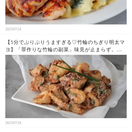
2025/07/24
【5分でぷりぷりうますぎる♡竹輪のちぎり明太マ
ヨ】「罪作りな竹輪の副菜」味見が止まらず。
「まるめし」
2025/07/24