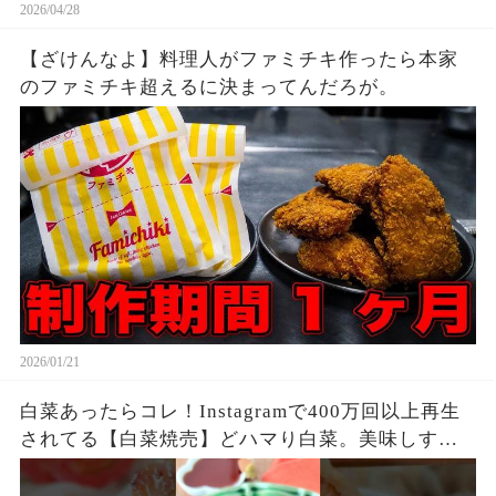
2026/04/28
【ざけんなよ】料理人がファミチキ作ったら本家
のファミチキ超えるに決まってんだろが。
2026/01/21
白菜あったらコレ！Instagramで400万回以上再生
されてる【白菜焼売】どハマり白菜。美味しすぎ
る！