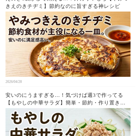
きえのきチヂミ】節約なのに旨すぎる神レシピ
2026/04/28
安いのにうますぎる…！気づけば週3で作ってる
【もやしの中華サラダ】簡単・節約・作り置き最
強レシピ