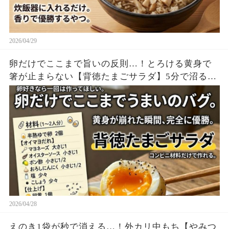
2026/04/29
卵だけでここまで旨いの反則…！とろける黄身で
箸が止まらない【背徳たまごサラダ】5分で沼る神
レシピ
2026/04/28
えのき1袋が秒で消える…！外カリ中もち【やみつ