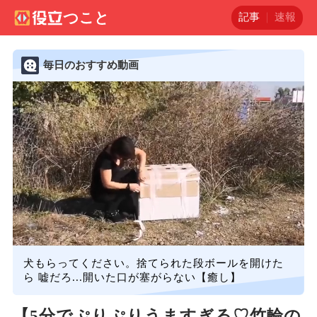
記事
速報
毎日のおすすめ動画
犬もらってください。捨てられた段ボールを開けた
ら 嘘だろ...開いた口が塞がらない【癒し】
【5分でぷりぷりうますぎる♡竹輪の