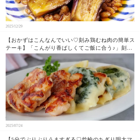
2025/12/29
【おかずはこんなんでいい♡刻み鶏むね肉の簡単ス
テーキ】「こんがり香ばしくてご飯に合う♪」刻む
ので火の通りが早く食べやすい!「まるめし」
2025/07/24
【5分でぷりぷりうますぎる♡竹輪のちぎり明太マ