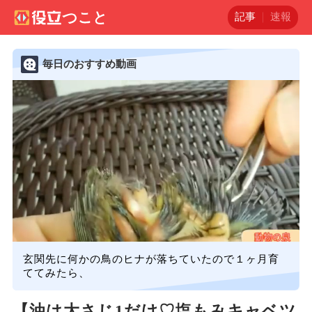
記事
速報
毎日のおすすめ動画
玄関先に何かの鳥のヒナが落ちていたので１ヶ月育
ててみたら、
【油は大さじ1だけ♡塩もみキャベツ