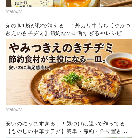
2026/04/28
えのき1袋が秒で消える…！外カリ中もち【やみつ
きえのきチヂミ】節約なのに旨すぎる神レシピ
2026/04/28
安いのにうますぎる…！気づけば週3で作ってる
【もやしの中華サラダ】簡単・節約・作り置き最