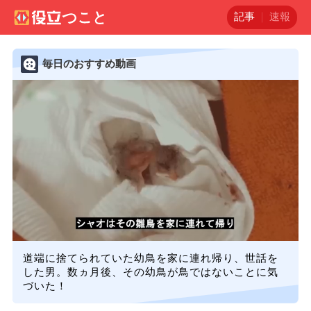
記事
速報
毎日のおすすめ動画
道端に捨てられていた幼鳥を家に連れ帰り、世話を
した男。数ヵ月後、その幼鳥が鳥ではないことに気
づいた！