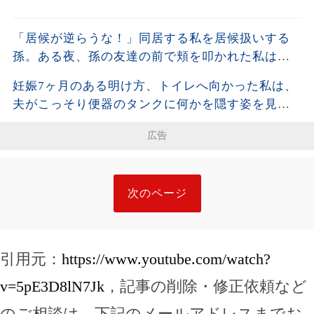
「居候が逆らうな！」同居する私を居候扱いする
孫。ある夜、孫の友達の前で頬を叩かれた私は静
かに姿を消し、全援助を停止した・・・
妊娠7ヶ月のある明け方、トイレへ向かった私は、
夫がこっそり便器のタンクに何かを隠す姿を見て
しまった。夫が去った後、それを開けた瞬間、私
広告
は声も出せず凍りついた――
次のページ
引用元：
https://www.youtube.com/watch?
v=5pE3D8lN7Jk
，記事の削除・修正依頼など
のご相談は、下記のメールアドレスまでお