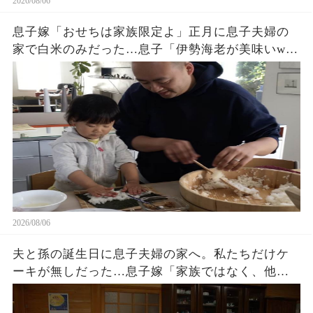
2026/08/06
息子嫁「おせちは家族限定よ」正月に息子夫婦の
家で白米のみだった…息子「伊勢海老が美味いw」
夫「家に戻ろう」私「はい」→翌日、息子夫婦か
ら300件の鬼電が…w
2026/08/06
夫と孫の誕生日に息子夫婦の家へ。私たちだけケ
ーキが無しだった…息子嫁「家族ではなく、他人
でしょ？w」夫「家に戻ろう…」私「そうね…」→
翌日､血相を変えた息子嫁から鬼電が…