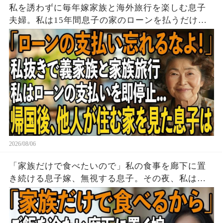
私を誘わずに毎年嫁家族と海外旅行を楽しむ息子
夫婦。私は15年間息子の家のローンを払うだけ黙
って実印を押し家を即売却→帰国後、他人が住む
家を見た息子は顔面蒼白に
2026/08/06
「家族だけで食べたいので」私の食事を廊下に置
き続ける息子嫁、無視する息子。その夜、私は黙
って姿を消した→翌朝、玄関の張り紙に息子嫁は
顔面蒼白に