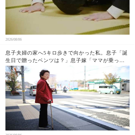
2026/08/06
息子夫婦の家へ5キロ歩きで向かった私。息子「誕
生日で贈ったベンツは？」息子嫁「ママが乗って
るわ！お義母さんは若いから不要でしょw」息子
「はぁ…そうか…」→1週間後、息子嫁は青ざめ地
獄へw