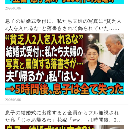
2026/08/06
息子の結婚式受付に、私たち夫婦の写真に“貧乏人
2人を入れるな”と落書きされて飾られていた…夫
「帰るか」私「はい」→無言で立ち去った5時間
後、息子は全てを失う結末を迎えた
2026/08/06
息子の結婚式に出席すると全員からフル無視され
た私「じゃあ帰るわ」花嫁「ww」→1時間後、2人
からの鬼電をフル無視した