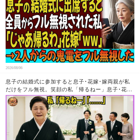
2026/08/06
息子の結婚式に参加すると息子･花嫁･嫁両親が私
だけをフル無視。笑顔の私「帰るねー」息子･花
嫁･嫁両親「…」→5分後、大量の着信がきたが無
視して消えた結果