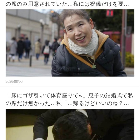
の席のみ用意されていた…私には祝儀だけを要求
する息子夫婦。私たち夫婦は無言で式場を去った
→直後、料金未納で結婚式は取り消された
2026/08/06
「床にゴザ引いて体育座りでw」息子の結婚式で私
の席だけ無かった…私「…帰るけどいいのね？」
息子嫁「とっとと帰れw」→30分後、結婚式でトラ
ブルが起きたw