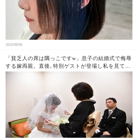
2026/08/06
「貧乏人の席は隅っこですw」息子の結婚式で侮辱
する嫁両親。直後､特別ゲストが登場し私を見て
「社長！お元気そうで」嫁両親「え？」180度立場
が逆転した