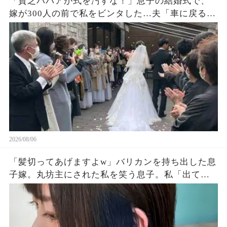
「貧乏ババアが式を汚すな！」息子の結婚式で、
嫁が300人の前で私をビンタした…夫「車に戻る
か」私「ごめん」皆が私を哀れんでいたが真実が
明かされ嫁は顔面蒼白になった…
2026/08/06
「髪切ってあげますよw」バリカンを持ち出した息
子嫁。丸坊主にされた私を笑う息子。私「出てい
く…」息子夫婦「勝手にしろw」→翌朝、全財産を
持って姿を眩ませた結果…