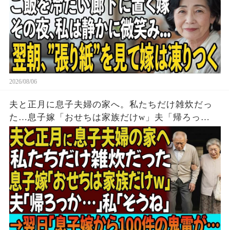
2026/08/06
夫と正月に息子夫婦の家へ。私たちだけ雑炊だっ
た…息子嫁「おせちは家族だけw」夫「帰ろっ
か…」私「そうね」→翌日、息子嫁から100件の鬼
電が…