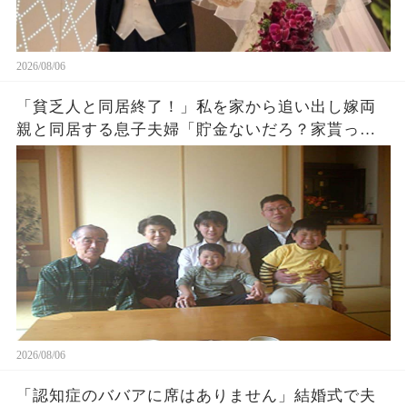
2026/08/06
「貧乏人と同居終了！」私を家から追い出し嫁両
親と同居する息子夫婦「貯金ないだろ？家貰った
ら用済みでーすw」1週間後、息子から100件鬼電
がw
2026/08/06
「認知症のババアに席はありません」結婚式で夫