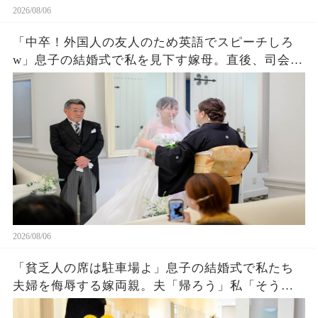
2026/08/06
「中卒！外国人の友人のため英語でスピーチしろ
w」息子の結婚式で私を見下す嫁母。直後、司会が
私を名前を呼ぶと外国人「久しぶりダネ、社
長！」嫁母「え？」→壇上で完璧な英語を私がペ
ラペラ話した結果
2026/08/06
「貧乏人の席は駐車場よ」息子の結婚式で私たち
夫婦を侮辱する嫁両親。夫「帰ろう」私「そう
ね…」翌日、ある衝撃の事実を知った嫁両親から