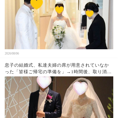
大量着信が…w
2026/08/06
息子の結婚式、私達夫婦の席が用意されていなか
った「皆様ご帰宅の準備を」→1時間後、取り消し
になった結婚式に息子夫婦は半狂乱になった