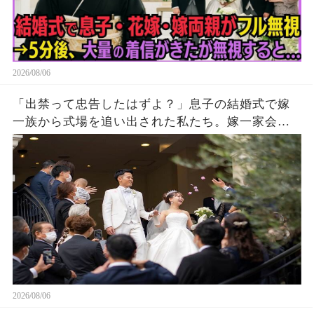
2026/08/06
「出禁って忠告したはずよ？」息子の結婚式で嫁
一族から式場を追い出された私たち。嫁一家会社
の大株主の私が株主総会で社長解任案を出すと
2026/08/06