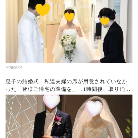
大量着信が…w
2026/08/06
息子の結婚式、私達夫婦の席が用意されていなか
った「皆様ご帰宅の準備を」→1時間後、取り消し
になった結婚式に息子夫婦は半狂乱になった