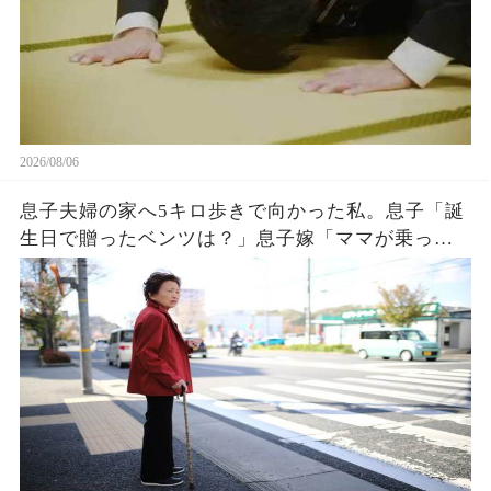
2026/08/06
息子夫婦の家へ5キロ歩きで向かった私。息子「誕
生日で贈ったベンツは？」息子嫁「ママが乗って
るわ！お義母さんは若いから不要でしょw」息子
「はぁ…そうか…」→1週間後、息子嫁は青ざめ地
獄へw