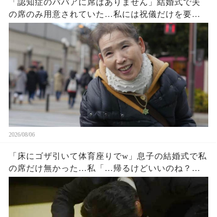
「認知症のババアに席はありません」結婚式で夫
の席のみ用意されていた…私には祝儀だけを要求
する息子夫婦。私たち夫婦は無言で式場を去った
→直後、料金未納で結婚式は取り消された
2026/08/06
「床にゴザ引いて体育座りでw」息子の結婚式で私
の席だけ無かった…私「…帰るけどいいのね？」
息子嫁「とっとと帰れw」→30分後、結婚式でトラ
ブルが起きたw