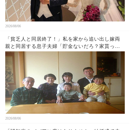
2026/08/06
「貧乏人と同居終了！」私を家から追い出し嫁両
親と同居する息子夫婦「貯金ないだろ？家貰った
ら用済みでーすw」1週間後、息子から100件鬼電
がw
2026/08/06