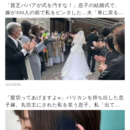
「貧乏ババアが式を汚すな！」息子の結婚式で、
嫁が300人の前で私をビンタした…夫「車に戻る
か」私「ごめん」皆が私を哀れんでいたが真実が
明かされ嫁は顔面蒼白になった…
2026/08/06
「髪切ってあげますよw」バリカンを持ち出した息
子嫁。丸坊主にされた私を笑う息子。私「出てい
く…」息子夫婦「勝手にしろw」→翌朝、全財産を
持って姿を眩ませた結果…