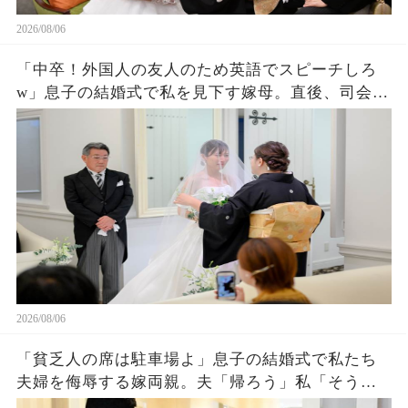
2026/08/06
「中卒！外国人の友人のため英語でスピーチしろ
w」息子の結婚式で私を見下す嫁母。直後、司会が
私を名前を呼ぶと外国人「久しぶりダネ、社
長！」嫁母「え？」→壇上で完璧な英語を私がペ
ラペラ話した結果
2026/08/06
「貧乏人の席は駐車場よ」息子の結婚式で私たち
夫婦を侮辱する嫁両親。夫「帰ろう」私「そう
ね…」翌日、ある衝撃の事実を知った嫁両親から