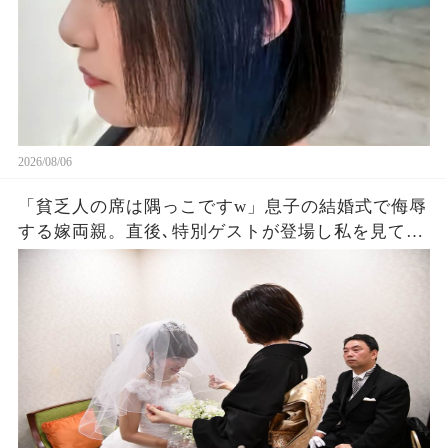
2026/08/06
「貧乏人の席は隅っこですw」息子の結婚式で侮辱
する嫁両親。直後､特別ゲストが登場し私を見て
「社長！お元気そうで」嫁両親「え？」180度立場
が逆転した