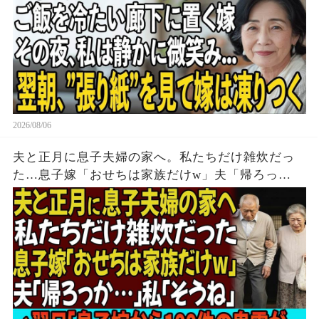
2026/08/06
夫と正月に息子夫婦の家へ。私たちだけ雑炊だっ
た…息子嫁「おせちは家族だけw」夫「帰ろっ
か…」私「そうね」→翌日、息子嫁から100件の鬼
電が…