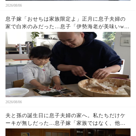
2026/08/06
息子嫁「おせちは家族限定よ」正月に息子夫婦の
家で白米のみだった…息子「伊勢海老が美味いw」
夫「家に戻ろう」私「はい」→翌日、息子夫婦か
ら300件の鬼電が…w
2026/08/06
夫と孫の誕生日に息子夫婦の家へ。私たちだけケ
ーキが無しだった…息子嫁「家族ではなく、他人
でしょ？w」夫「家に戻ろう…」私「そうね…」→