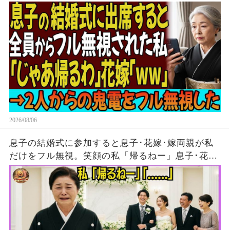
からの鬼電をフル無視した
2026/08/06
息子の結婚式に参加すると息子･花嫁･嫁両親が私
だけをフル無視。笑顔の私「帰るねー」息子･花
嫁･嫁両親「…」→5分後、大量の着信がきたが無
視して消えた結果