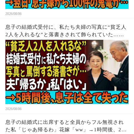
2026/08/06
息子の結婚式受付に、私たち夫婦の写真に“貧乏人
2人を入れるな”と落書きされて飾られていた…夫
「帰るか」私「はい」→無言で立ち去った5時間
後、息子は全てを失う結末を迎えた
2026/08/06
息子の結婚式に出席すると全員からフル無視され
た私「じゃあ帰るわ」花嫁「ww」→1時間後、2人