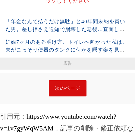
ックしてください
「年金なんて払うだけ無駄」と40年間未納を貫い
た男。差し押さえ通知で崩壊した老後…直面した
残酷な現実
妊娠7ヶ月のある明け方、トイレへ向かった私は、
夫がこっそり便器のタンクに何かを隠す姿を見て
しまった。夫が去った後、それを開けた瞬間、私
広告
は声も出せず凍りついた――
次のページ
引用元：
https://www.youtube.com/watch?
v=1v7gyWqW5AM
，記事の削除・修正依頼な