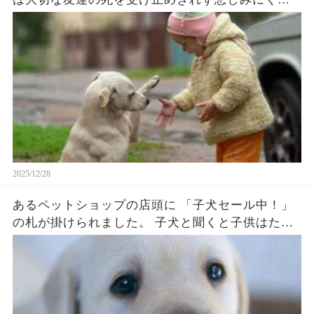
ていたそうだ。 そして、天国へ手紙を出すと言い
出した。 それで娘の悲しみが少しでも和らぐのな
らと母親は手紙を書き、ポストに投函した。 話は
ここで終わるはずだった。 しかし、思いがけない
ことに神様から返事がきたのだ...（続）
2025/12/28
あるペットショップの店頭に 「子犬セール中！」
の札が掛けられました。 子犬と聞くと子供はたい
そう 心をそそられるものです。 しばらくすると案
の定、 男の子が店に入ってきました。 「おじさ
ん、子犬っていくらするの？」 「そうだな、３０
ドルから ５０ドルってところだね。」 男の子は
ポケットから 小銭を取り出していいました。