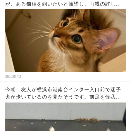
が、ある猫種を飼いたいと熱望し、両親の許しを
得て、兄の運転でショップへ見に行った時のこと
です。 ショップにはたくさんの子猫がいました
が、その中に1匹だけ、場違いなほど大きな猫がい
ました。生後10ヶ月。他の子猫たちと比べると大
きく、ケージの隅で丸くなっていました。そし
て、その値札には「特価70%OFF」の文字が。 そ
れを見た妹は、兄にこう尋ねました。 「あの子、
売れなかったらどうなるん？」 兄は少し困った顔
をして...（続）
2026/01/03
今朝、友人が横浜市港南台インター入口前で迷子
犬が歩いているのを見たそうです。前足を怪我し
てるみたいだけどひたすら歩いていたそうです。
警察には迷子犬の連絡済みです。 雨が降っている
し車も心配…...（続）