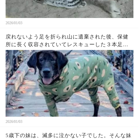
2026/01/03
戻れないよう足を折られ山に遺棄された後、保健
所に長く収容されていてレスキューした３本足の
元猟犬スシ太郎(現在ぶちよ君)足も片目もありませ
んが里親さんの惜しみ無い愛情がたっぷりありま
す！車中泊で里親さんと旅行した写真が届きまし
た。この子達は飼い主を選べません...（続）
2026/01/03
5歳下の妹は、滅多に泣かない子でした。そんな妹