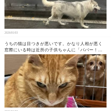
2026/01/03
うちの猫は目つきが悪いです。かなり人相が悪く
窓際にいる時は近所の子供ちゃんに「パパー！こ
の猫怒ってるよー！！」と叫ばれたりするぐらい
には顔がブチギレです。 なので初見で かわいい
ね！と言われたことがありません…...（続）