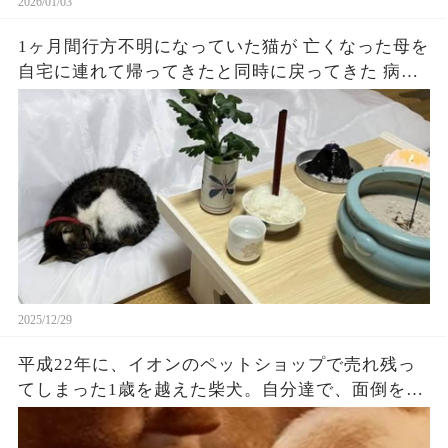
2026/01/03
1ヶ月間行方不明になっていた猫が 亡くなった母を
自宅に連れて帰ってきたと同時に戻ってきた 病と
闘った母と同じでガリガリに痩せていて 母を家に
寝かせている間ずっと側に寄り添ってくれてた…
（続）
2025/12/29
平成22年に、イオンのペットショップで売れ残っ
てしまった1歳を越えた柴犬。自分達で、面倒を見
るから飼ってというから迎え入れました。そし
て、14年…令和6年、10月5日、テレビでは踊る大