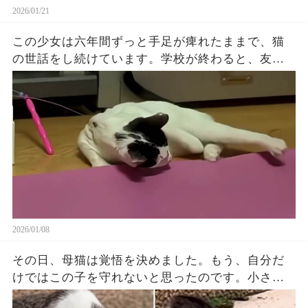
2026/01/21
この少女は六年間ずっと手足が痺れたままで、猫
の世話をし続けています。学校が終わると、友達
や遊びよりもまっすぐ家へ帰ります。六年前、猫
は元気な子猫でした。しかしある日、ヒーターが
故障し、少女は感電して動けなくなります。その
瞬間…（続）
2026/01/08
その日、母猫は覚悟を決めました。もう、自分だ
けではこの子を守れないと思ったのです。小さな
我が子をそっとくわえ、無言で人間の前に差し出