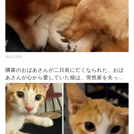
捜査線の映画が流れている最中、苦しげな一鳴き
をして彼女は逝きました。くしくも織田裕二の名
セリフが流れるくらいのタイミングだったのか
な…（続）
2025/12/29
隣家のおばあさんが二日前に亡くなられた。おば
あさんが心から愛していた猫は、突然家を失って
しまった。昨日、近所の人たちがその猫を私の家
の玄関先に連れてきて、「今日中に新しい家が見
つからなければ、保護施設に送らなければならな
い」と言った。 私がその猫の迷いに満ちた小さな
目を見た時、こんなことにはさせられないと決心
した。 私の家にはもともと三匹の猫がいた...
（続）