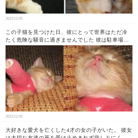
2025/12/29
この子猫を見つけた日、彼にとって世界はただ冷
たく危険な騒音に過ぎませんでした 彼は駐車場の
湿った日陰にある茂みの下に横たわっていまし
た。生姜色の毛を持つ小さな体で、心を一瞬にし
て引き裂かれたのは、その静けさです。 それは眠
りの静けさではなく、苦しみと無気力に包まれた
静けさです。 独りで、母親から離れていた彼は、
体中が寒さではなく、激しい痛みのために震えて
いました...（続）
2025/12/28
大好きな愛犬を亡くした4才の女の子がいた。 彼女
は大切な友達の死を受け止めきれず悲しみにくれ