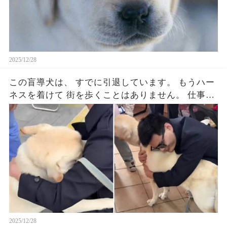
「僕、２ドルと５０セントしかないんだ。 でも
見せてくれる？」 店のオーナーは思わず微笑む
と...（続）
2025/12/28
この盲導犬は、 すでに引退しています。 もうハー
ネスを着けて 街を歩くことはありません。 仕事と
しての役目は、 とっくに終えているはずです。 そ
れでも、 この犬は来ました。 かつての使用者に、
会いに来たのです。 使用者は、 病気と向き合って
います。 体は以前のように動かず...（続）
2025/12/28