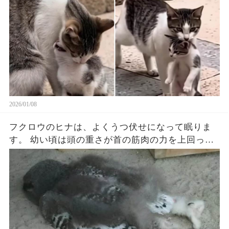
しました。これは母猫にとって最後の希望でし
た。お願い、この子を助けて──そう訴えるよう
に、女性は迷わず子猫を受け取り、すぐにミルク
を与え、温かく抱きしめました。その姿を見て、
母猫は静かに背を向け、思い足取りで人ごみの中
へと消えていきました。しかし翌日…（続）
2026/01/08
フクロウのヒナは、よくうつ伏せになって眠りま
す。 幼い頃は頭の重さが首の筋肉の力を上回って
いるため、休む時には全く頭を支えられないので
す。 そのため、ヒナのフクロウは大人のようにま
っすぐに止まり木に立って眠るのではなく、お腹
を地面につけ、ぺたんと伏せた状態で、足をぎゅ
っと畳み、頭をだらんと垂らします..（続）