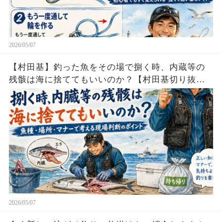
2026/05/07
【村田基】釣った魚をその場で捌く時、内蔵等の
残骸は海に捨ててもいいのか？【村田基切り抜
き】
2026/05/07