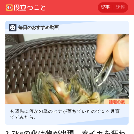
記事
速報
毎日のおすすめ動画
玄関先に何かの鳥のヒナが落ちていたので１ヶ月育
ててみたら、
2.7kgの化け物が出現。春イカを狂わ