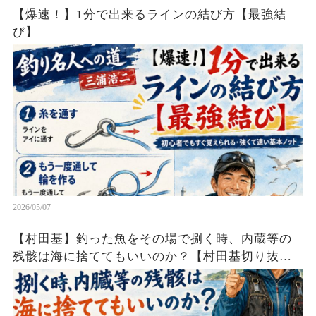
【爆速！】1分で出来るラインの結び方【最強結
び】
2026/05/07
【村田基】釣った魚をその場で捌く時、内蔵等の
残骸は海に捨ててもいいのか？【村田基切り抜
き】