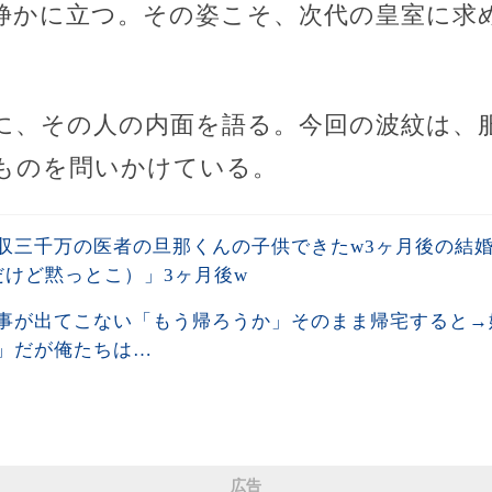
静かに立つ。その姿こそ、次代の皇室に求
に、その人の内面を語る。今回の波紋は、
ものを問いかけている。
収三千万の医者の旦那くんの子供できたw3ヶ月後の結
だけど黙っとこ）」3ヶ月後w
事が出てこない「もう帰ろうか」そのまま帰宅すると→
」だが俺たちは…
広告