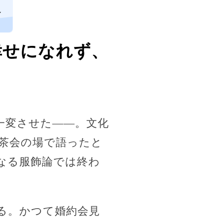
し
幸せになれず、
一変させた――。文化
茶会の場で語ったと
なる服飾論では終わ
る。かつて婚約会見