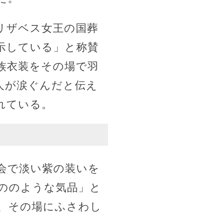
リザベス女王の国葬
示している」と称賛
族衣装をその場で羽
人が涙ぐんだと伝え
れている。
会で淡い紫の装いを
ののような気品」と
、その場にふさわし