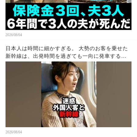
2026/08/04
日本人は時間に細かすぎる。 大勢のお客を乗せた
新幹線は、出発時間を過ぎても一向に発車する気
配がない。 グリーン車のドアを見ると、外国人の
男がスーツケースをドアに挟んでいた。 ドアは閉
まらず、警告音だけが鳴り続ける。 周りの空気が
ピリつく中、若い女性が声をかけた。 「すみませ
ん、ドアに荷物を挟まないでください。 出発でき
ないじゃないですか？」 男は平然と言った。 「駅
弁を買いに行ってくるんだ。 こうしておけばドア
が閉まらないだろう」 「もう出発時間は過ぎてい
て、みんな困っています」 男は鼻で笑った。 「少
しぐらい遅れてもいいだろう。 わざわざ日本に観
2026/08/04