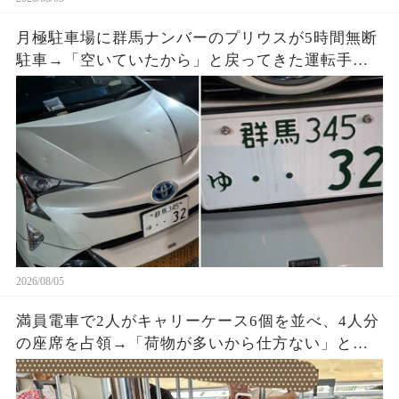
月極駐車場に群馬ナンバーのプリウスが5時間無断
駐車→「空いていたから」と戻ってきた運転手
へ、防犯映像と駐車料金を見せると…
2026/08/05
満員電車で2人がキャリーケース6個を並べ、4人分
の座席を占領→「荷物が多いから仕方ない」と開
き直った直後、乗務員が車内を確認すると…