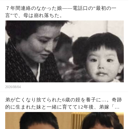
光しに来てやってるんだ。 これくらい待つのは当
７年間連絡のなかった娘——電話口の“最初の一
然のことだろう。 俺の国では電車が遅れるのが当
言”で、母は崩れ落ちた。
たり前だ。 日本人は時間に細かすぎる」 そう言っ
て、男は駅の売店に駅弁を買いに行ってしまっ
た。 女性は呆れて席に戻ると（続）
2026/08/04
弟が亡くなり捨てられた6歳の姪を養子に…。奇跡
的に生まれた妹と一緒に育てて12年後、弟嫁「ず
っと会いたかったわ‼」「…誰この人？」→発狂す
る弟嫁に天罰がｗ