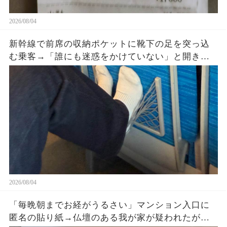
2026/08/04
新幹線で前席の収納ポケットに靴下の足を突っ込
む乗客→「誰にも迷惑をかけていない」と開き直
った直後、車掌が座席を確認すると…
2026/08/04
「毎晩朝までお経がうるさい」マンション入口に
匿名の貼り紙→仏壇のある我が家が疑われたが、