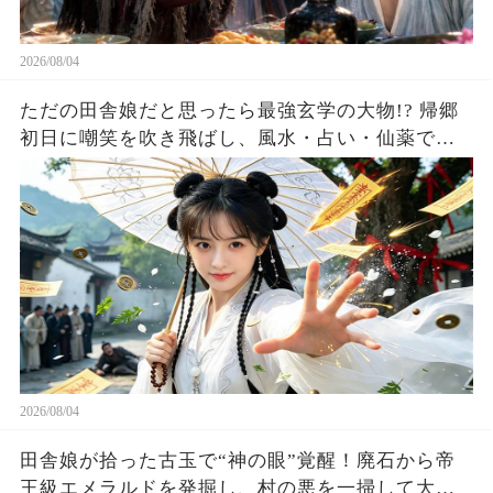
2026/08/04
ただの田舎娘だと思ったら最強玄学の大物!? 帰郷
初日に嘲笑を吹き飛ばし、風水・占い・仙薬で全
員が庇護を求める！
2026/08/04
田舎娘が拾った古玉で“神の眼”覚醒！廃石から帝
王級エメラルドを発掘し、村の悪を一掃して大富