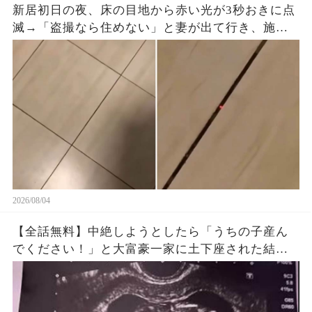
新居初日の夜、床の目地から赤い光が3秒おきに点
滅→「盗撮なら住めない」と妻が出て行き、施工
会社へ動画を送ると…
2026/08/04
【全話無料】中絶しようとしたら「うちの子産ん
でください！」と大富豪一家に土下座された結
果…🤣