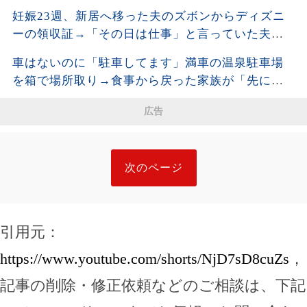
妊娠23週、新居へ移った夫のズボンからディズニ
ーの領収証→「その日は仕事」と言っていた夫に
購入品を尋ねると、LINEの時刻と説明が崩れ始め
車はないのに「駐車してます」満車の温泉駐車場
た
を箱で場所取り→食事から戻った家族が「先に確
保した」と開き直った結果
広告
次のページ
引用元：
https://www.youtube.com/shorts/NjD7sD8cuZs
，
記事の削除・修正依頼などのご相談は、下記