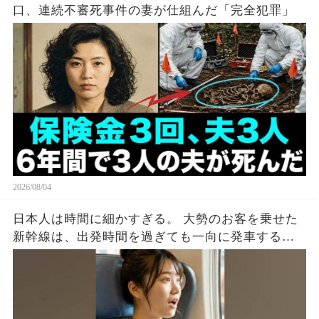
口、連続不審死事件の妻が仕組んだ「完全犯罪」
2026/08/04
日本人は時間に細かすぎる。 大勢のお客を乗せた
新幹線は、出発時間を過ぎても一向に発車する気
配がない。 グリーン車のドアを見ると、外国人の
男がスーツケースをドアに挟んでいた。 ドアは閉
まらず、警告音だけが鳴り続ける。 周りの空気が
ピリつく中、若い女性が声をかけた。 「すみませ