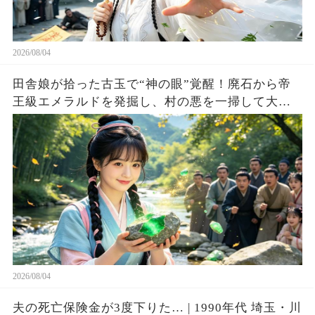
2026/08/04
田舎娘が拾った古玉で“神の眼”覚醒！廃石から帝
王級エメラルドを発掘し、村の悪を一掃して大富
豪へ成り上がる！
2026/08/04
夫の死亡保険金が3度下りた… | 1990年代 埼玉・川