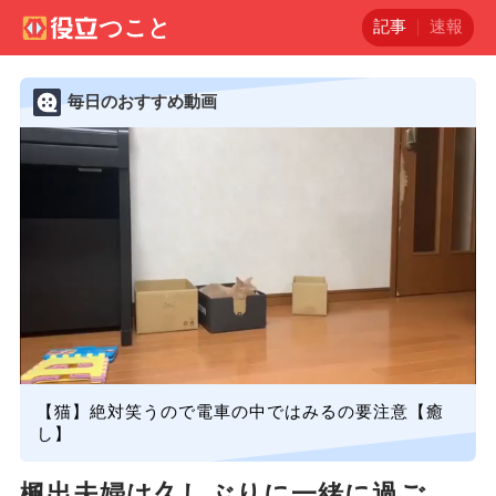
記事
速報
毎日のおすすめ動画
【猫】絶対笑うので電車の中ではみるの要注意【癒
し】
楓出夫婦は久しぶりに一緒に過ご