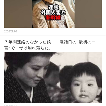
ん、ドアに荷物を挟まないでください。 出発でき
ないじゃないですか？」 男は平然と言った。 「駅
弁を買いに行ってくるんだ。 こうしておけばドア
が閉まらないだろう」 「もう出発時間は過ぎてい
て、みんな困っています」 男は鼻で笑った。 「少
しぐらい遅れてもいいだろう。 わざわざ日本に観
2026/08/04
光しに来てやってるんだ。 これくらい待つのは当
７年間連絡のなかった娘——電話口の“最初の一
然のことだろう。 俺の国では電車が遅れるのが当
言”で、母は崩れ落ちた。
たり前だ。 日本人は時間に細かすぎる」 そう言っ
て、男は駅の売店に駅弁を買いに行ってしまっ
た。 女性は呆れて席に戻ると（続）