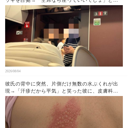
ッキを占拠→「空席なら座っていいでしょ」と扉
をのぞき続けた直後、車掌が乗車券を確認する
と…
2026/08/04
彼氏の背中に突然、片側だけ無数の水ぶくれが出
現→「汗疹だから平気」と笑った彼に、皮膚科医
がすぐ服を下ろさせた理由