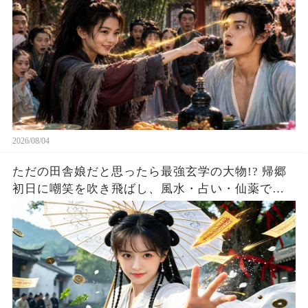
2026/08/04
ただの田舎娘だと思ったら最強玄学の大物!? 帰郷
初日に嘲笑を吹き飛ばし、風水・占い・仙薬で全
員が庇護を求める！