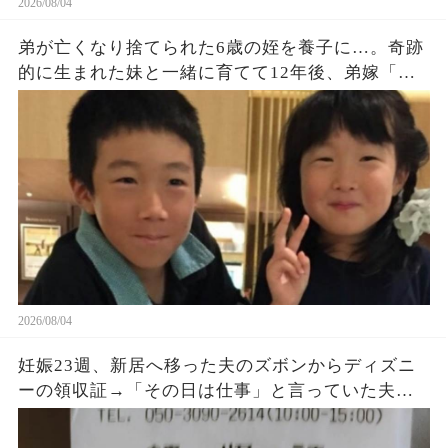
2026/08/04
弟が亡くなり捨てられた6歳の姪を養子に…。奇跡
的に生まれた妹と一緒に育てて12年後、弟嫁「ず
っと会いたかったわ‼」「…誰この人？」→発狂す
る弟嫁に天罰がｗ
2026/08/04
妊娠23週、新居へ移った夫のズボンからディズニ
ーの領収証→「その日は仕事」と言っていた夫に
購入品を尋ねると、LINEの時刻と説明が崩れ始め
た