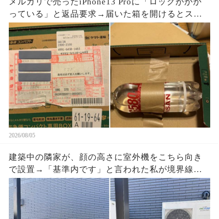
メルカリで売ったiPhone13 Proに「ロックがかか
っている」と返品要求→届いた箱を開けるとスマ
ホはなく、重量を合わせたペットボトルが固定さ
れていた
2026/08/05
建築中の隣家が、顔の高さに室外機をこちら向き
で設置→「基準内です」と言われた私が境界線と
排気方向の写真を送ると、現場監督が工事を止め
た