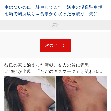
購入品を尋ねると、LINEの時刻と説明が崩れ始め
車はないのに「駐車してます」満車の温泉駐車場
た
を箱で場所取り→食事から戻った家族が「先に確
保した」と開き直った結果
広告
次のページ
彼氏の家に泊まった翌朝、友人の首に青黒
い“筋”が出現→「ただのキスマーク」と笑われた
が、医師は昨夜の首への圧迫を確認した