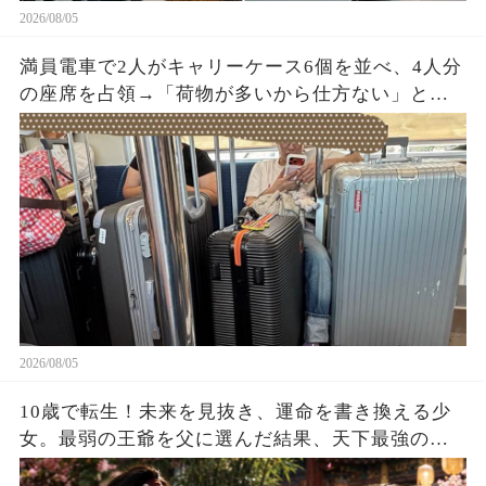
2026/08/05
満員電車で2人がキャリーケース6個を並べ、4人分
の座席を占領→「荷物が多いから仕方ない」と開
き直った直後、乗務員が車内を確認すると…
2026/08/05
10歳で転生！未来を見抜き、運命を書き換える少
女。最弱の王爺を父に選んだ結果、天下最強の皇
帝を育て上げた！