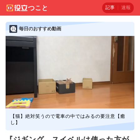
記事
速報
毎日のおすすめ動画
【猫】絶対笑うので電車の中ではみるの要注意【癒
し】
『ジギング、スイベルは使った方が