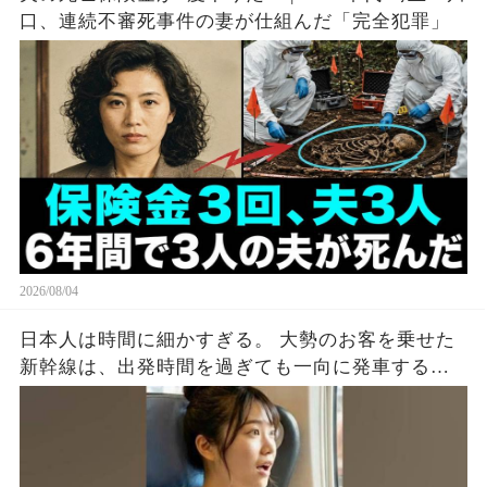
口、連続不審死事件の妻が仕組んだ「完全犯罪」
2026/08/04
日本人は時間に細かすぎる。 大勢のお客を乗せた
新幹線は、出発時間を過ぎても一向に発車する気
配がない。 グリーン車のドアを見ると、外国人の
男がスーツケースをドアに挟んでいた。 ドアは閉
まらず、警告音だけが鳴り続ける。 周りの空気が
ピリつく中、若い女性が声をかけた。 「すみませ