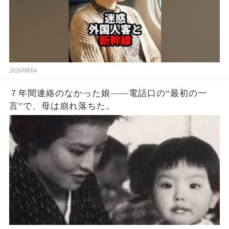
ん、ドアに荷物を挟まないでください。 出発でき
ないじゃないですか？」 男は平然と言った。 「駅
弁を買いに行ってくるんだ。 こうしておけばドア
が閉まらないだろう」 「もう出発時間は過ぎてい
て、みんな困っています」 男は鼻で笑った。 「少
しぐらい遅れてもいいだろう。 わざわざ日本に観
2026/08/04
光しに来てやってるんだ。 これくらい待つのは当
７年間連絡のなかった娘——電話口の“最初の一
然のことだろう。 俺の国では電車が遅れるのが当
言”で、母は崩れ落ちた。
たり前だ。 日本人は時間に細かすぎる」 そう言っ
て、男は駅の売店に駅弁を買いに行ってしまっ
た。 女性は呆れて席に戻ると（続）