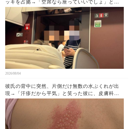
ッキを占拠→「空席なら座っていいでしょ」と扉
をのぞき続けた直後、車掌が乗車券を確認する
と…
2026/08/04
彼氏の背中に突然、片側だけ無数の水ぶくれが出
現→「汗疹だから平気」と笑った彼に、皮膚科医
がすぐ服を下ろさせた理由