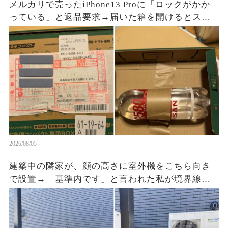
メルカリで売ったiPhone13 Proに「ロックがかか
っている」と返品要求→届いた箱を開けるとスマ
ホはなく、重量を合わせたペットボトルが固定さ
れていた
2026/08/05
建築中の隣家が、顔の高さに室外機をこちら向き
で設置→「基準内です」と言われた私が境界線と
排気方向の写真を送ると、現場監督が工事を止め
た