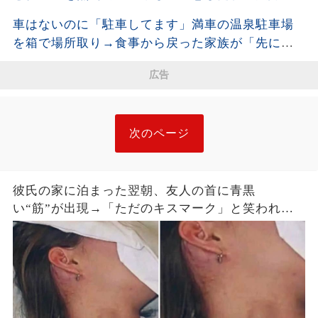
ろって開き直った直後、濡れた洗濯物の写真を見
車はないのに「駐車してます」満車の温泉駐車場
せると…
を箱で場所取り→食事から戻った家族が「先に確
保した」と開き直った結果
広告
次のページ
彼氏の家に泊まった翌朝、友人の首に青黒
い“筋”が出現→「ただのキスマーク」と笑われた
が、医師は昨夜の首への圧迫を確認した