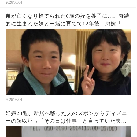
2026/08/04
弟が亡くなり捨てられた6歳の姪を養子に…。奇跡
的に生まれた妹と一緒に育てて12年後、弟嫁「ず
っと会いたかったわ‼」「…誰この人？」→発狂す
る弟嫁に天罰がｗ
2026/08/04
妊娠23週、新居へ移った夫のズボンからディズニ
ーの領収証→「その日は仕事」と言っていた夫に
購入品を尋ねると、LINEの時刻と説明が崩れ始め
た