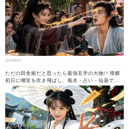
2026/08/04
ただの田舎娘だと思ったら最強玄学の大物!? 帰郷
初日に嘲笑を吹き飛ばし、風水・占い・仙薬で全
員が庇護を求める！