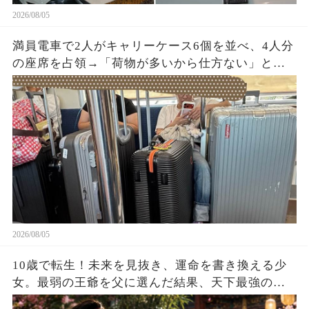
2026/08/05
満員電車で2人がキャリーケース6個を並べ、4人分
の座席を占領→「荷物が多いから仕方ない」と開
き直った直後、乗務員が車内を確認すると…
2026/08/05
10歳で転生！未来を見抜き、運命を書き換える少
女。最弱の王爺を父に選んだ結果、天下最強の皇
帝を育て上げた！