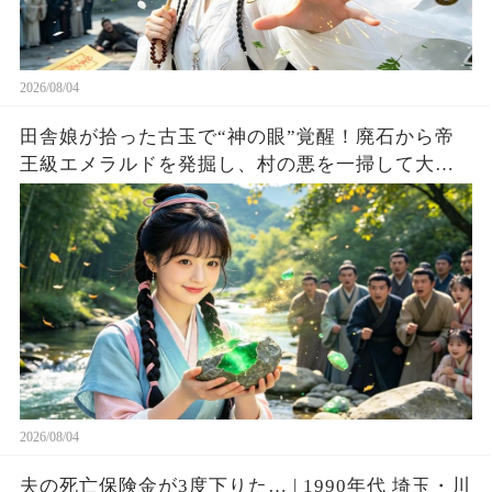
2026/08/04
田舎娘が拾った古玉で“神の眼”覚醒！廃石から帝
王級エメラルドを発掘し、村の悪を一掃して大富
豪へ成り上がる！
2026/08/04
夫の死亡保険金が3度下りた… | 1990年代 埼玉・川