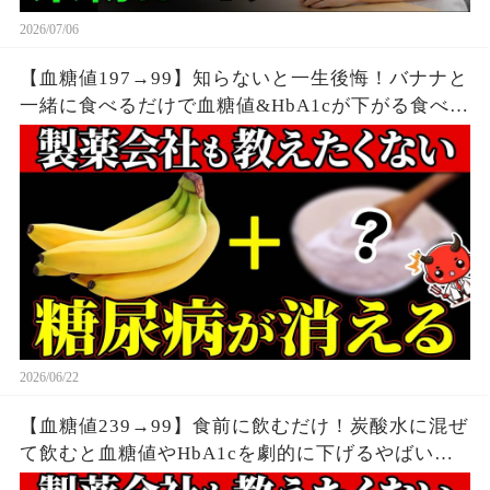
2026/07/06
【血糖値197→99】知らないと一生後悔！バナナと
一緒に食べるだけで血糖値&HbA1cが下がる食べ物
6選【糖尿病・高齢者・血糖値・HbA1c】
2026/06/22
【血糖値239→99】食前に飲むだけ！炭酸水に混ぜ
て飲むと血糖値やHbA1cを劇的に下げるやばい食
べ物7選【糖尿病・高齢者・血糖値・HbA1c】