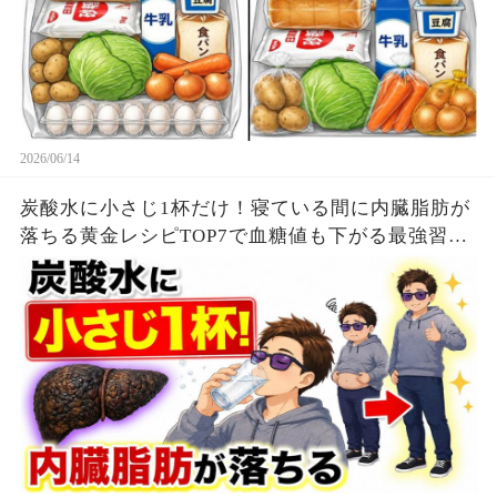
2026/06/14
炭酸水に小さじ1杯だけ！寝ている間に内臓脂肪が
落ちる黄金レシピTOP7で血糖値も下がる最強習慣
【ダイエット整体師】