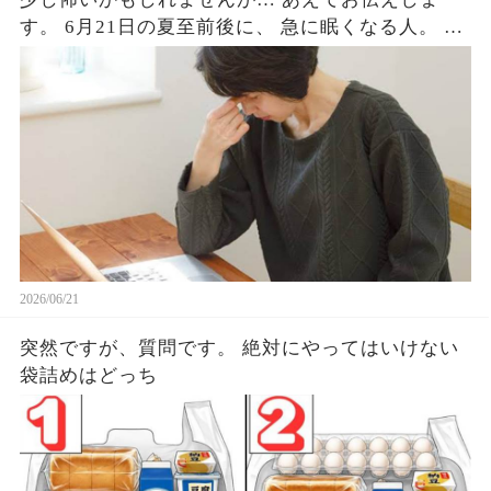
す。 6月21日の夏至前後に、 急に眠くなる人。 な
ぜか体が重い人。 気持ちが不安定になる人。 実は
少なくないはずです。 最近ずっとだるい。寝ても
寝ても眠い。 理由はないのに気分が沈む。 これに
はちゃんとした理由があって、
2026/06/21
突然ですが、質問です。 絶対にやってはいけない
袋詰めはどっち