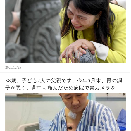
間がカウントダウンに入っていることも分かって
います。でも、この世界はあまりにも残酷だと感
じてしまいます。 私は両親にとって唯一の子ども
で、結婚してまだ間もない時期でした。 家族から
聞いた話では、母は私の病気を知った瞬間、天を
仰いで泣き崩れ、「ずっと、ずっと一緒にいるか
らね。あなたは怖がりなんだから、一人で行かせ
ない」と言ったそうです。その話を聞いて、胸が
張り裂けそうになりました… （続）
2025/12/25
38歳、子ども2人の父親です。今年5月末、胃の調
子が悪く、背中も痛んだため病院で胃カメラを受
け、「逆流性胃炎」と言われて胃薬を処方されま
した。さらに腰背部のMRIでは「腰背部の筋肉疲
労」とのことで、湿布や漢方も出されましたが、
20日ほど飲んでもまったく良くなりませんでし
た。 その後、皮膚が黄色くなってきたのに気づ