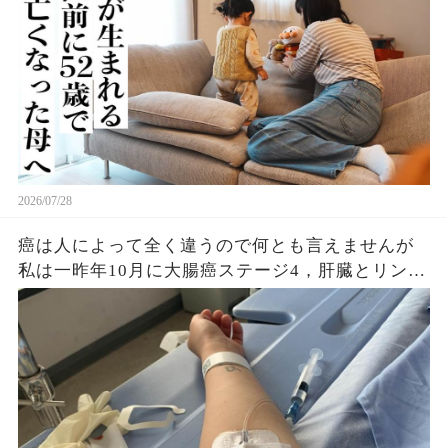
2026/07/28
癌は人によって全く違うので何とも言えませんが
私は一昨年10月に大腸癌ステージ4，肝臓とリンパ
節に転移あり、手術不可と言われました。しかし
昨年8月末、抗がん剤15回投与後に腫瘍が小さくな
り急遽手術になりました。とりあえず癌は全て除
去...（続）