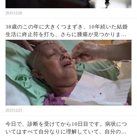
2025/12/28
38歳のこの年に大きくつまずき、10年続いた結婚
生活に終止符を打ち、さらに腫瘍が見つかりまし
た。 離婚のことで両親にはすでにたくさん心配を
かけていたので、今回の病気のことは知らせず、
ひとりで病院に向かいました。これ以上、怖がら
せたくなかったからです。 術前検査のために、ひ
とりであちこち走り回り、長く続く病院の廊下を
行き来するうちに、心は限界寸前まで追い込まれ
ていました。 離婚のときは一滴も涙が出なかった
のに、看護師さんがカミソリを手に取り、そっと
私の髪を剃ったその瞬間… （続）
2025/12/25
今日で、診断を受けてから10日目です。病状につ
いてはすべて自分なりに理解していて、自分の時