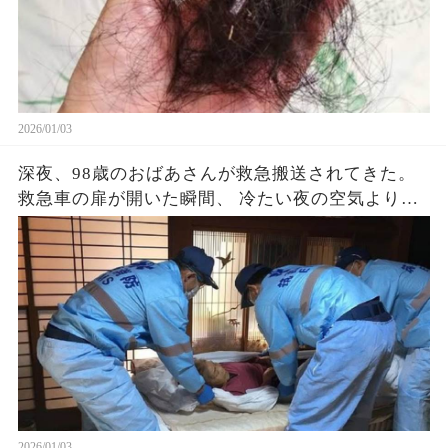
い。 体は細くなり、笑うときでさえ、少し息が上
がる。 化学療法の日。 病室の鏡の前で、髪がそっ
と抜け落ちるたび...（続）
2026/01/03
深夜、98歳のおばあさんが救急搬送されてきた。
救急車の扉が開いた瞬間、 冷たい夜の空気より
も、重たい緊張が押し寄せてきた。 診断は心筋梗
塞。 だが高齢で、身体はもう限界に近い。 医師の
説明を聞いた娘夫婦は、 静かに首を縦に振った。
「延命治療は希望しません。 自然に任せたいで
す。」 声は震えていたけれど、 そこには覚悟と、
どうしようもない愛情があった...（続）
2026/01/03