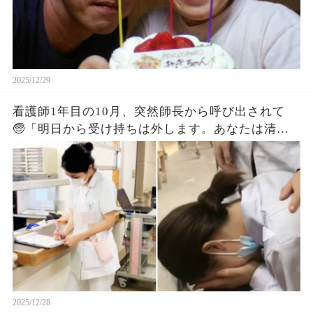
ホで検索。 「もしかして乳がん？」と震えながら
彼に話したら、 「考えすぎだって。若いんだから
大丈夫だよ」 軽く笑われました。 でも、どうして
もモヤモヤが消えなかった。 身体のどこにも落ち
着く場所がない感じで、一晩中眠れません...（続）
2025/12/29
看護師1年目の10月、突然師長から呼び出されて
🧓「明日から受け持ちは外します。あなたは清潔
ケアや移送などのフリー業務に回ってください」
って言われた。 その瞬間頭が真っ白になって声が
出なかった。 清潔ケアやフリー業務は 看護師免許
がなくてもできる仕事だから 実質 看護師クビって
ことだよね😰 その日はショックで仕事中もそのこ
とばっかり考えてしまうし 家に帰っても涙が止ま
らなかった🥲...（続）
2025/12/28