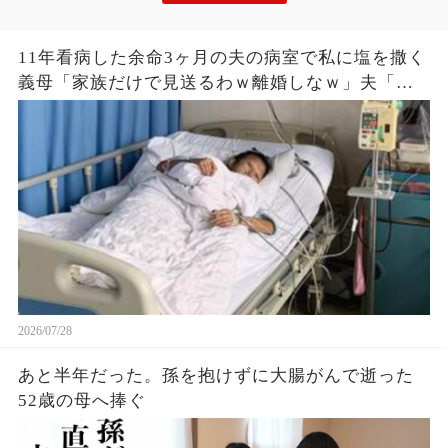
11年看病した余命3ヶ月の夫の病室で私に塩を撒く
義母「家族だけで見送るわｗ離婚しなｗ」夫「他
人に看取られたくないなｗ」私「は？」→義実家
の仕送り・入院費・義父の介護全部キャンセルし
た結果
2026/07/28
あと半年だった。孫を抱けずに大腸がんで逝った
52歳の母へ捧ぐ