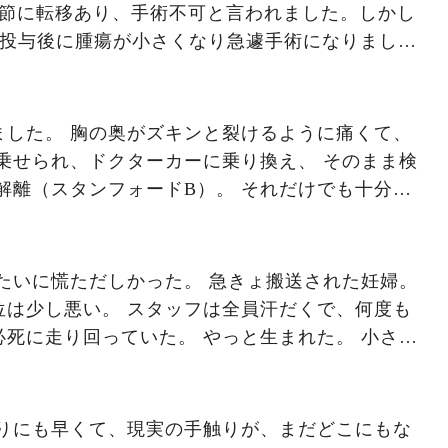
パ節に転移あり、手術不可と言われました。しかし
回投与後に腫瘍が小さくなり急遽手術になりまし
...（続）
ました。 胸の奥がズキンと裂けるように痛くて、
乗せられ、ドクターカーに乗り換え、 そのまま検
解離（スタンフォードB）。 それだけでも十分す
CTで、ついでのように言われました。 「乳がん
真っ白。 体が震えて、涙も出ない。 まるで、自
くのを ぼんやり見ているようでした。 その後...
たいに慌ただしかった。 急きょ搬送された妊婦。
位は少し悪い。 スタッフは全員汗だくで、何度も
死に走り回っていた。 やっと生まれた。 小さな
まだうまく色もつかなくて、 それでも整った顔立
と思うような子だった。 けれど—— 次の瞬間...
まりにも早くて、現実の手触りが、まだどこにもな