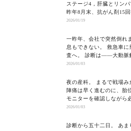
ステージ4，肝臓とリン
昨年8月末、抗がん剤15
た。とりあえず癌は全て除去
2026/01/19
一昨年、会社で突然倒れ
息もできない。 救急車に
査へ。 診断は——大動脈
ぎるほどの衝撃なのに、 
2026/01/03
も見つかりました」 頭が
分の人生が遠くで崩れてい
夜の産科。 まるで戦場み
（続）
陣痛は早く進むのに、胎
モニターを確認しながら必
男の子。 しわくちゃで、
2026/01/03
ちで、思わず「かわいい」
（続）
診断から五十二日。 あ