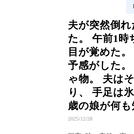
夫が突然倒れ
た。 午前1
目が覚めた。
予感がした。
ゃ物。 夫は
り、 手足は
歳の娘が何も
2025/12/28