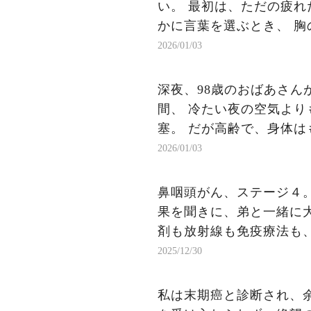
い。 最初は、ただの疲れ
かに言葉を選ぶとき、 胸
からは、坂道を転げ落ちる
2026/01/03
い。 体は細くなり、笑う
病室の鏡の前で、髪がそっ
深夜、98歳のおばあさん
間、 冷たい夜の空気より
塞。 だが高齢で、身体は
静かに首を縦に振った。
2026/01/03
す。」 声は震えていたけ
あった...（続）
鼻咽頭がん、ステージ４。
果を聞きに、弟と一緒に
剤も放射線も免疫療法も
らこそ、私は「次はどう
2025/12/30
「もう何もありません」
と思います。 担当医に
私は末期癌と診断され、余