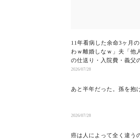
11年看病した余命3ヶ月
わｗ離婚しなｗ」夫「他
の仕送り・入院費・義父
2026/07/28
あと半年だった。孫を抱け
2026/07/28
癌は人によって全く違う