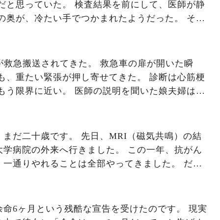
だと思っていた。 検査結果を前にして、医師が静
の奥が、冷たい手でつかまれたようだった。 そこ
ように毎日が変わった。 吐き気。 食べられな
ときでさえ、少し息が上がる。 化学療法の日。
と抜け落ちるたび...（続）
が救急搬送されてきた。 救急車の扉が開いた瞬
も、重たい緊張が押し寄せてきた。 診断は心筋梗
もう限界に近い。 医師の説明を聞いた娘夫婦は、
 「延命治療は希望しません。 自然に任せたいで
れど、 そこには覚悟と、どうしようもない愛情が
まだ二十歳です。 先日、MRI（磁気共鳴）の結
大学病院の外来へ行きました。 この一年、抗がん
、一通りやれることは全部やってきました。 だか
するのか」を聞きに行ったつもりでした。 まさか
と言われるとは、どこかで信じていなかったんだ
これまでの経過を説明すると…。（続）
命6ヶ月という残酷な宣告を受けたのです。 現実