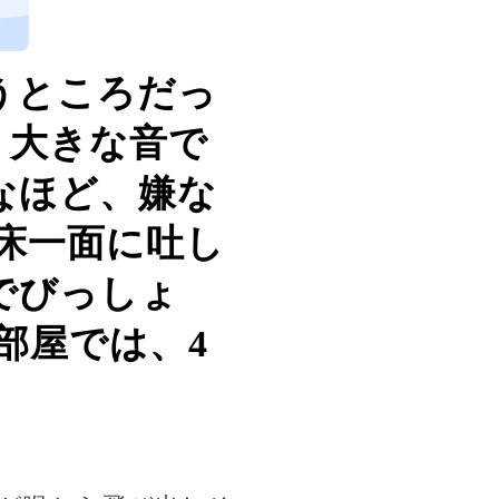
うところだっ
う大きな音で
なほど、嫌な
 床一面に吐し
でびっしょ
部屋では、4
）