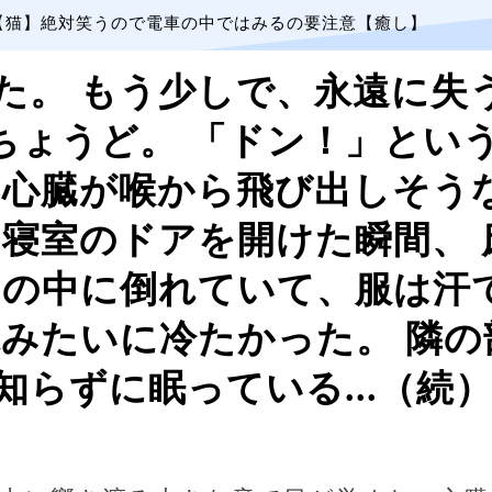
【猫】絶対笑うので電車の中ではみるの要注意【癒し】
た。 もう少しで、永遠に失
時ちょうど。 「ドン！」とい
 心臓が喉から飛び出しそう
 寝室のドアを開けた瞬間、
その中に倒れていて、服は汗
氷みたいに冷たかった。 隣の
知らずに眠っている...（続