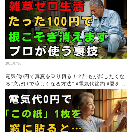
| シニア 園芸
2026/07/26
電気代0円で真夏を乗り切る！？誰もが試したくな
る“窓だけで涼しくなる方法” #電気代節約 #夏を快
適に過ごす方法 #生活の知恵