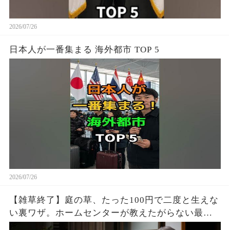
2026/07/26
日本人が一番集まる 海外都市 TOP 5
2026/07/26
【雑草終了】庭の草、たった100円で二度と生えな
い裏ワザ。ホームセンターが教えたがらない最強
の天然除草剤の作り方 | 雑草対策 | 安全な除草方法