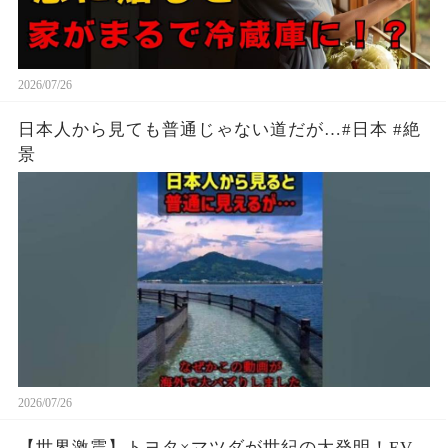
2026/07/26
日本人から見ても普通じゃない道だが…#日本 #絶
景
2026/07/26
【世界激震】トヨタ×マツダが世紀の大発明！EV