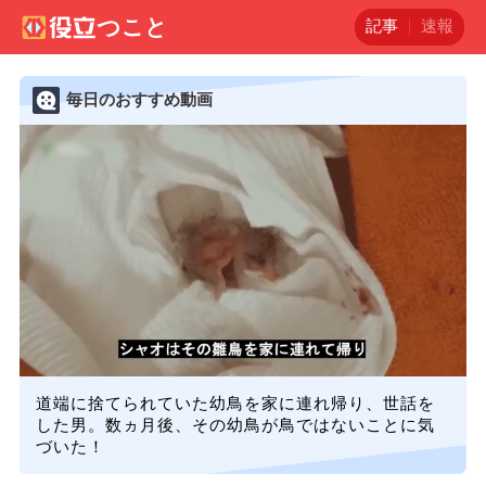
記事
速報
毎日のおすすめ動画
道端に捨てられていた幼鳥を家に連れ帰り、世話を
した男。数ヵ月後、その幼鳥が鳥ではないことに気
づいた！