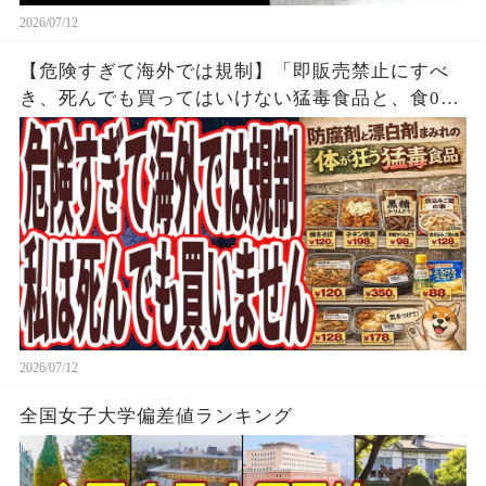
2026/07/12
【危険すぎて海外では規制】「即販売禁止にすべ
き、死んでも買ってはいけない猛毒食品と、食00
円以下で買える なぜか報道されない天然の薬レ
ベルの神食品」
2026/07/12
全国女子大学偏差値ランキング