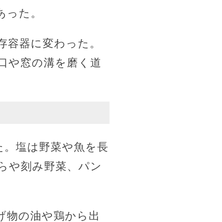
あった。
存容器に変わった。
口や窓の溝を磨く道
た。塩は野菜や魚を長
らや刻み野菜、パン
げ物の油や鶏から出