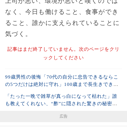
上司が悪い、環境が悪いと嘆くのでは
なく、今日も働けること、食事ができ
ること、誰かに支えられていることに
気づく。
記事はまだ終了していません。次のページをクリ
ックしてください
99歳男性の後悔「70代の自分に忠告できるならこ
の5つだけは絶対に守れ」100歳まで長生きできる
誰も教えてくれない5つの習慣とは。手遅れになる
「たった一晩で雑草が真っ白になって枯れた」誰
前に聞いてください【60代以上の方へ/老後の幸せ/
も教えてくれない、“酢”に隠された驚きの秘密と
シニア】
は。| 空海の教え
広告