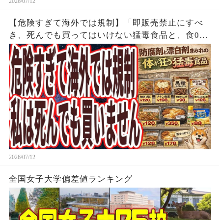
2026/07/12
【危険すぎて海外では規制】「即販売禁止にすべ
き、死んでも買ってはいけない猛毒食品と、食00
円以下で買える なぜか報道されない天然の薬レ
ベルの神食品」
2026/07/12
全国女子大学偏差値ランキング