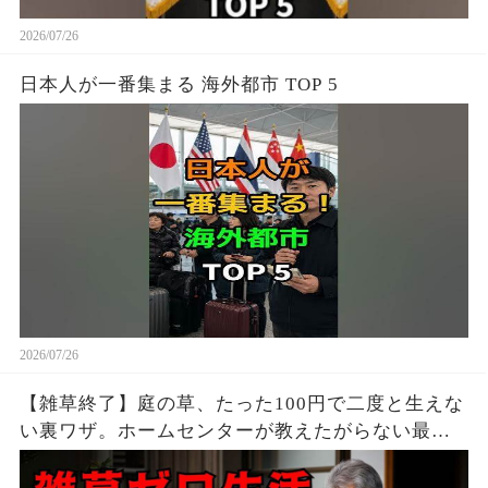
2026/07/26
日本人が一番集まる 海外都市 TOP 5
2026/07/26
【雑草終了】庭の草、たった100円で二度と生えな
い裏ワザ。ホームセンターが教えたがらない最強
の天然除草剤の作り方 | 雑草対策 | 安全な除草方法
| シニア 園芸