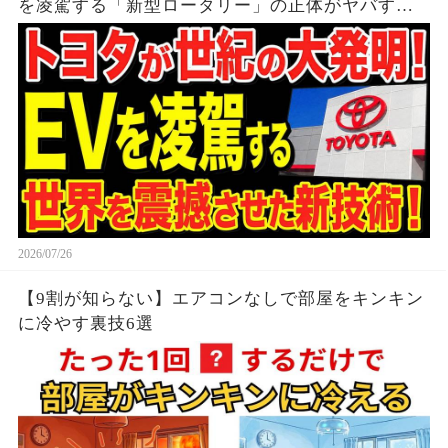
を凌駕する「新型ロータリー」の正体がヤバすぎ
る…
2026/07/26
【9割が知らない】エアコンなしで部屋をキンキン
に冷やす裏技6選