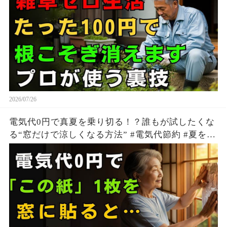
2026/07/26
電気代0円で真夏を乗り切る！？誰もが試したくな
る“窓だけで涼しくなる方法” #電気代節約 #夏を快
適に過ごす方法 #生活の知恵