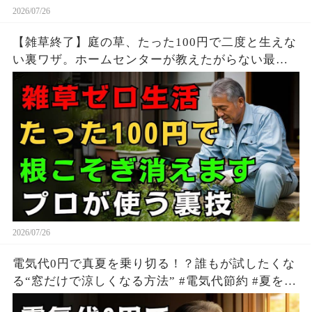
2026/07/26
【雑草終了】庭の草、たった100円で二度と生えな
い裏ワザ。ホームセンターが教えたがらない最強
の天然除草剤の作り方 | 雑草対策 | 安全な除草方法
| シニア 園芸
2026/07/26
電気代0円で真夏を乗り切る！？誰もが試したくな
る“窓だけで涼しくなる方法” #電気代節約 #夏を快
適に過ごす方法 #生活の知恵