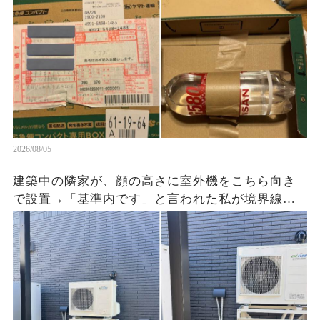
れていた
2026/08/05
建築中の隣家が、顔の高さに室外機をこちら向き
で設置→「基準内です」と言われた私が境界線と
排気方向の写真を送ると、現場監督が工事を止め
た