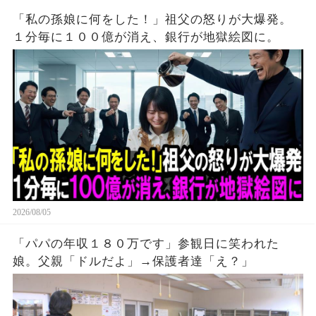
「私の孫娘に何をした！」祖父の怒りが大爆発。
１分毎に１００億が消え、銀行が地獄絵図に。
2026/08/05
「パパの年収１８０万です」参観日に笑われた
娘。父親「ドルだよ」→保護者達「え？」