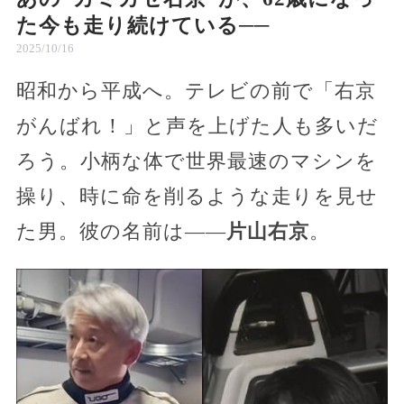
た今も走り続けている──
2025/10/16
昭和から平成へ。テレビの前で「右京
がんばれ！」と声を上げた人も多いだ
ろう。小柄な体で世界最速のマシンを
操り、時に命を削るような走りを見せ
た男。彼の名前は——
片山右京
。