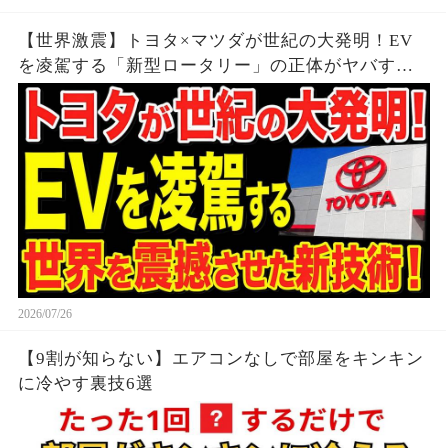
【世界激震】トヨタ×マツダが世紀の大発明！EV
を凌駕する「新型ロータリー」の正体がヤバすぎ
る…
2026/07/26
【9割が知らない】エアコンなしで部屋をキンキン
に冷やす裏技6選