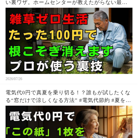
い裏ワザ。ホームセンターが教えたがらない最強
の天然除草剤の作り方 | 雑草対策 | 安全な除草方法
| シニア 園芸
2026/07/26
電気代0円で真夏を乗り切る！？誰もが試したくな
る“窓だけで涼しくなる方法” #電気代節約 #夏を快
適に過ごす方法 #生活の知恵