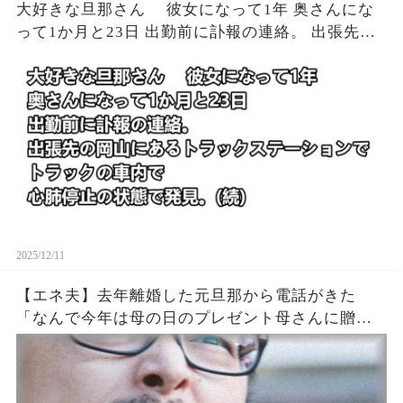
大好きな旦那さん 彼女になって1年 奥さんにな
って1か月と23日 出勤前に訃報の連絡。 出張先の
岡山にあるトラックステーションでトラックの車
内で 心肺停止の状態で発見。(続)
2025/12/11
【エネ夫】去年離婚した元旦那から電話がきた
「なんで今年は母の日のプレゼント母さんに贈ら
なかったの？」