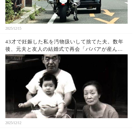
2025/12/15
43才で妊娠した私を汚物扱いして捨てた夫。数年
後、元夫と友人の結婚式で再会「ババアが産んだ
子は障害持ちだろw」→私「何にも知らないのね
w」→元夫に真実を伝えたらwww
2025/12/12