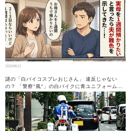
年２回半月滞在するのに嫌だってか？！」
2026/06/12
謎の「白バイコスプレおじさん」 違反じゃない
の？ 「警察”風”」の白バイクに青ユニフォームが
話題に… 法的にはどうなる？ 元警察官が解説