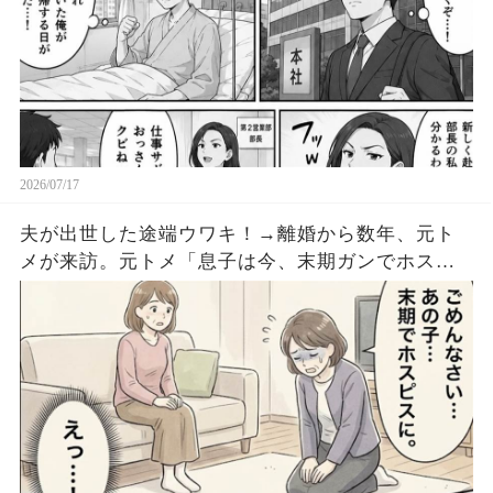
2026/07/17
夫が出世した途端ウワキ！→離婚から数年、元ト
メが来訪。元トメ「息子は今、末期ガンでホスピ
スにいます。」実は…