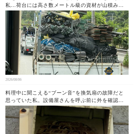
私…荷台には高さ数メートル級の資材が山積み。
『これ大丈夫？』と不安になり撮影した1枚の写真
を見返して気づいた危険な状態とは…
2026/08/06
料理中に聞こえる“ブーン音”を換気扇の故障だと
思っていた私。設備屋さんを呼ぶ前に外を確認し
た瞬間、家の壁にあった想像外の正体に絶句…放
置していたら大変なことになっていたかもしれな
い