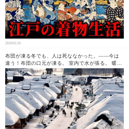
2026/01/20
布団が凍る冬でも、人は死ななかった。――今は
違う！布団の口元が凍る。 室内で水が張る。 暖房
はない。断熱もない。 それでも、約60年前の北海
道では―― 人はほとんど死ななかった。 この事実
は、今の感覚では理解しがたい。 同じ環境が現代
の東京で起きれば、数日で低体温症と肺炎が急増
し、 高齢者施設や病院は対応しきれなくなるだろ
う。 ではなぜ、昔は「凍死の大量発生」が起きな
かったのか。 答えは単純だ。 人が寒さに強かった
のではない。 寒さに“合わせた生活”をしていた
(続)