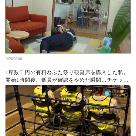
2026/08/06
1席数千円の有料ねぶた祭り観覧席を購入した私。
開始1時間後、係員が確認をやめた瞬間…チケット
なしの人が次々と着席。正規購入者が戻ってきた
時に見た光景とは…