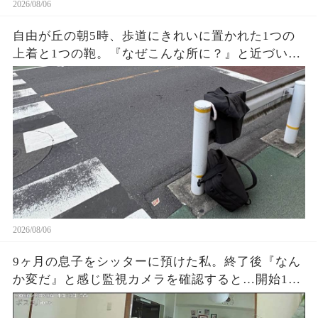
2026/08/06
自由が丘の朝5時、歩道にきれいに置かれた1つの
上着と1つの鞄。『なぜこんな所に？』と近づいた
私が見た持ち主の姿に驚き…誰も褒めない優しさ
がそこにあった
2026/08/06
9ヶ月の息子をシッターに預けた私。終了後『なん
か変だ』と感じ監視カメラを確認すると…開始1時
間でYouTube放置、スマホ操作、最後に起きた“信
じられない映像”に涙が止まらなかった