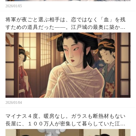
2026/01/05
将軍が夜ごと選ぶ相手は、恋ではなく「血」を残
すための道具だった――。江戸城の最奥に築かれ
た男子禁制の王国・大奥。華やかな着物の影で、
1000人を超える女たちが笑顔を貼りつけ、嫉妬と
監視の網に絡め取られていく。鍵の扉の向こうで
起きていたのは、愛の物語ではない。国家を支え
る“政治装置”としての秘密である(続)
2026/01/04
マイナス４度。暖房なし。ガラスも断熱材もない
長屋に、１００万人が密集して暮らしていた江戸
――。もし今の東京で、真冬に電気とガスが止ま