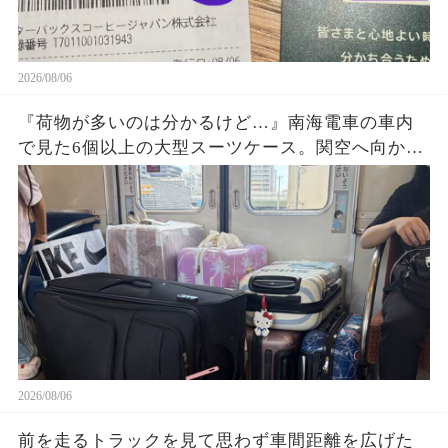
2026/08/06
『荷物が多いのは分かるけど…』南海電車の車内
で見た6個以上の大型スーツケース。関空へ向かう
旅行客の荷物が乗降口を塞ぎ、周囲が避け続けた
理由に考えさせられた
2026/08/06
前を走るトラックを見て思わず車間距離を広げた