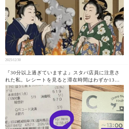
ったらどうなるか。高層マンション、薄着、運動
不足の現代人は、わずか数日で低体温症と肺炎が
急増し、医療は崩壊するだろう。だが江戸時代に
は、「凍死の大量発生」は起きていなかった。彼
らはいったい、どんな“秘密の生き方”で、この極
寒を乗り切っていたのか――(続)
2025/12/30
『30分以上過ぎていますよ』スタバ店員に注意さ
れた私。レシートを見ると滞在時間はわずか13
秒？『For Here 12:59:41』という謎の表示に困
惑…一体何を基準に数えていたのか確認した結果