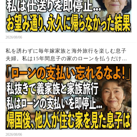
2026/08/06
私を誘わずに毎年嫁家族と海外旅行を楽しむ息子
夫婦。私は15年間息子の家のローンを払うだけ黙
って実印を押し家を即売却→帰国後、他人が住む
家を見た息子は顔面蒼白に
2026/08/06