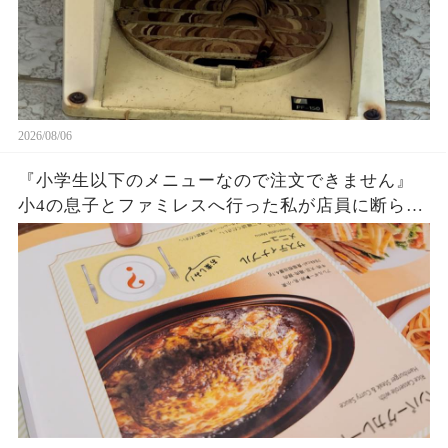
2026/08/06
『小学生以下のメニューなので注文できません』
小4の息子とファミレスへ行った私が店員に断られ
た…『この子、小学生ですけど？』と伝えても拒
否。店長確認後、判明した意外な勘違いとは…