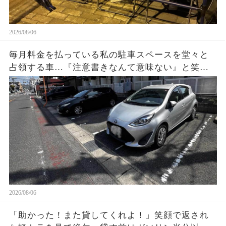
2026/08/06
毎月料金を払っている私の駐車スペースを堂々と
占領する車…『注意書きなんて意味ない』と笑う
持ち主に、私は静かに反撃準備。3枚の写真と記録
が揃った数日後、状況が一変する…
2026/08/06
「助かった！また貸してくれよ！」笑顔で返され