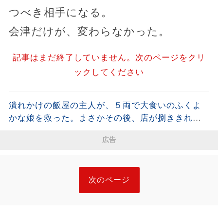
つべき相手になる。
会津だけが、変わらなかった。
記事はまだ終了していません。次のページをクリ
ックしてください
潰れかけの飯屋の主人が、５両で大食いのふくよ
かな娘を救った。まさかその後、店が捌ききれな
いほどの大繁盛になるとは…！【感動・朗読】| 昔
広告
話 | 江戸時代の物語 | 時代劇
次のページ