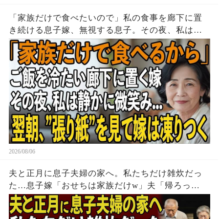
「家族だけで食べたいので」私の食事を廊下に置
き続ける息子嫁、無視する息子。その夜、私は黙
って姿を消した→翌朝、玄関の張り紙に息子嫁は
顔面蒼白に
2026/08/06
夫と正月に息子夫婦の家へ。私たちだけ雑炊だっ
た…息子嫁「おせちは家族だけw」夫「帰ろっ
か…」私「そうね」→翌日、息子嫁から100件の鬼
電が…