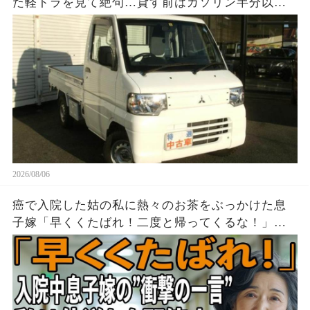
た軽トラを見て絶句…貸す前はガソリン半分以上
だったのに、返却時メーターはほぼE。数百円を惜
しんだ友人が半年後に失ったものとは…
2026/08/06
癌で入院した姑の私に熱々のお茶をぶっかけた息
子嫁「早くくたばれ！二度と帰ってくるな！」→
お望みどおり私は息子夫婦へ仕送りを停止し、永
久に帰らなかった結果