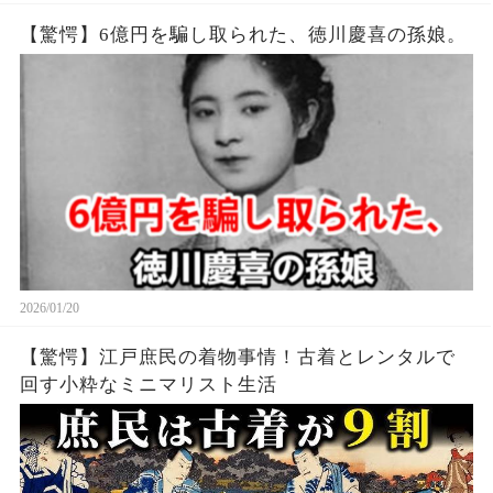
【驚愕】6億円を騙し取られた、徳川慶喜の孫娘。
2026/01/20
【驚愕】江戸庶民の着物事情！古着とレンタルで
回す小粋なミニマリスト生活