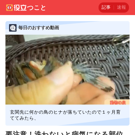
記事
速報
毎日のおすすめ動画
玄関先に何かの鳥のヒナが落ちていたので１ヶ月育
ててみたら、
要注意！洗わないと病気になる部位