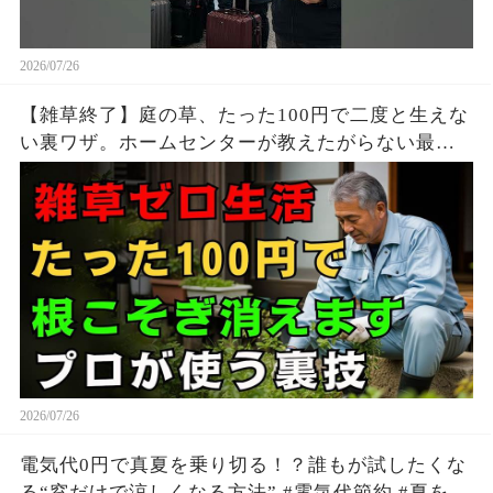
2026/07/26
【雑草終了】庭の草、たった100円で二度と生えな
い裏ワザ。ホームセンターが教えたがらない最強
の天然除草剤の作り方 | 雑草対策 | 安全な除草方法
| シニア 園芸
2026/07/26
電気代0円で真夏を乗り切る！？誰もが試したくな
る“窓だけで涼しくなる方法” #電気代節約 #夏を快