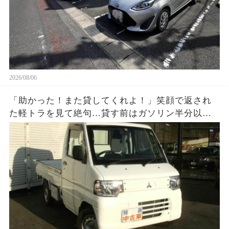
2026/08/06
「助かった！また貸してくれよ！」笑顔で返され
た軽トラを見て絶句…貸す前はガソリン半分以上
だったのに、返却時メーターはほぼE。数百円を惜
しんだ友人が半年後に失ったものとは…