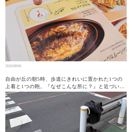
た…『この子、小学生ですけど？』と伝えても拒
否。店長確認後、判明した意外な勘違いとは…
2026/08/06
自由が丘の朝5時、歩道にきれいに置かれた1つの
上着と1つの鞄。『なぜこんな所に？』と近づいた
私が見た持ち主の姿に驚き…誰も褒めない優しさ
がそこにあった