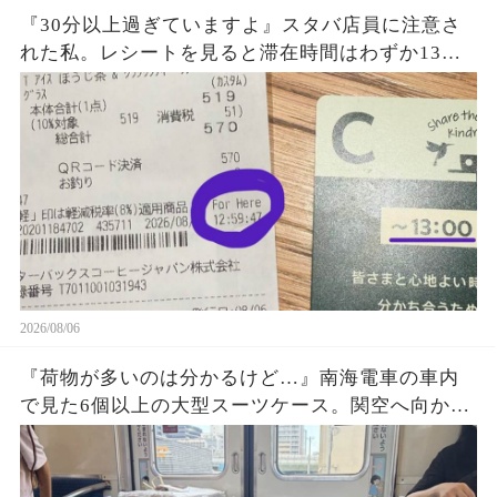
『30分以上過ぎていますよ』スタバ店員に注意さ
れた私。レシートを見ると滞在時間はわずか13
秒？『For Here 12:59:41』という謎の表示に困
惑…一体何を基準に数えていたのか確認した結果
2026/08/06
『荷物が多いのは分かるけど…』南海電車の車内
で見た6個以上の大型スーツケース。関空へ向かう
旅行客の荷物が乗降口を塞ぎ、周囲が避け続けた
理由に考えさせられた