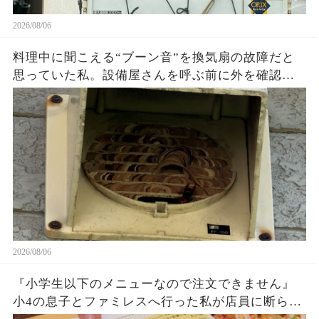
2026/08/06
料理中に聞こえる“ブーン音”を換気扇の故障だと
思っていた私。設備屋さんを呼ぶ前に外を確認し
た瞬間、家の壁にあった想像外の正体に絶句…放
置していたら大変なことになっていたかもしれな
い
2026/08/06
『小学生以下のメニューなので注文できません』
小4の息子とファミレスへ行った私が店員に断られ