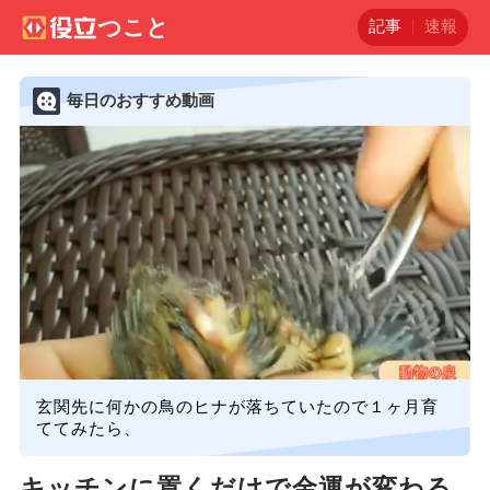
記事
速報
毎日のおすすめ動画
玄関先に何かの鳥のヒナが落ちていたので１ヶ月育
ててみたら、
キッチンに置くだけで金運が変わる