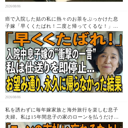
2026/08/06
癌で入院した姑の私に熱々のお茶をぶっかけた息
子嫁「早くくたばれ！二度と帰ってくるな！」→
お望みどおり私は息子夫婦へ仕送りを停止し、永
久に帰らなかった結果
2026/08/06
私を誘わずに毎年嫁家族と海外旅行を楽しむ息子
夫婦。私は15年間息子の家のローンを払うだけ黙
って実印を押し家を即売却→帰国後、他人が住む