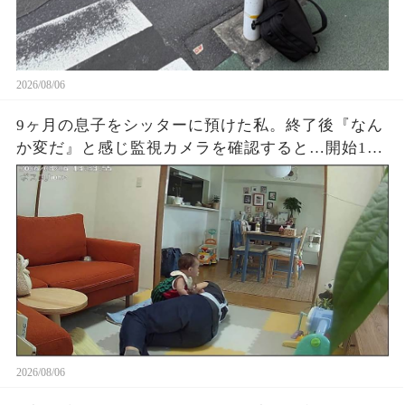
2026/08/06
9ヶ月の息子をシッターに預けた私。終了後『なん
か変だ』と感じ監視カメラを確認すると…開始1時
間でYouTube放置、スマホ操作、最後に起きた“信
じられない映像”に涙が止まらなかった
2026/08/06