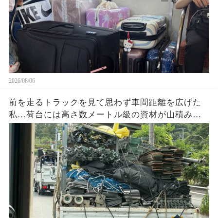
2026/08/06
前を走るトラックを見て思わず車間距離を広げた
私…荷台には高さ数メートル級の資材が山積み。
『これ大丈夫？』と不安になり撮影した1枚の写真
を見返して気づいた危険な状態とは…