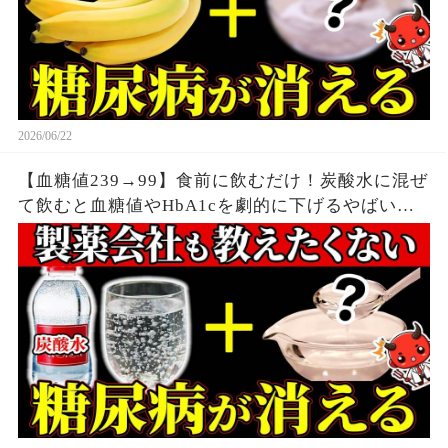
2026/06/22
【血糖値239→99】食前に飲むだけ！炭酸水に混ぜ
て飲むと血糖値やHbA1cを劇的に下げるやばい食
べ物7選【糖尿病・高齢者・血糖値・HbA1c】