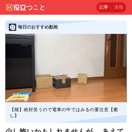
記事
速報
毎日のおすすめ動画
【猫】絶対笑うので電車の中ではみるの要注意【癒
し】
少し怖いかもしれませんが… あえて