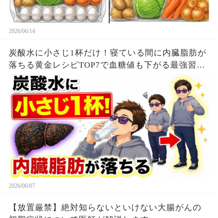
2026/06/14
炭酸水に小さじ1杯だけ！寝ている間に内臓脂肪が
落ちる黄金レシピTOP7で血糖値も下がる最強習慣
【ダイエット整体師】
2026/06/07
【放置厳禁】絶対知らないといけない大腸がんの