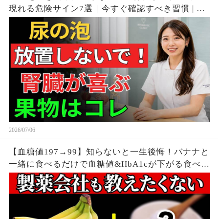
現れる危険サイン7選｜今すぐ確認すべき習慣 | シ
ニア向け
2026/07/06
【血糖値197→99】知らないと一生後悔！バナナと
一緒に食べるだけで血糖値&HbA1cが下がる食べ物
6選【糖尿病・高齢者・血糖値・HbA1c】