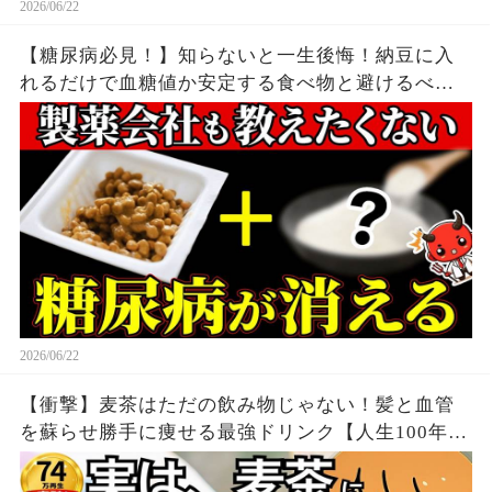
2026/06/22
【糖尿病必見！】知らないと一生後悔！納豆に入
れるだけで血糖値か安定する食べ物と避けるべき
食べ方【糖尿病・高齢者・血糖値】
2026/06/22
【衝撃】麦茶はただの飲み物じゃない！髪と血管
を蘇らせ勝手に痩せる最強ドリンク【人生100年時
代】知らないと損する健康雑学