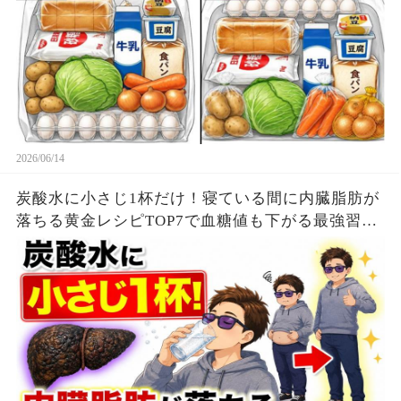
2026/06/14
炭酸水に小さじ1杯だけ！寝ている間に内臓脂肪が
落ちる黄金レシピTOP7で血糖値も下がる最強習慣
【ダイエット整体師】