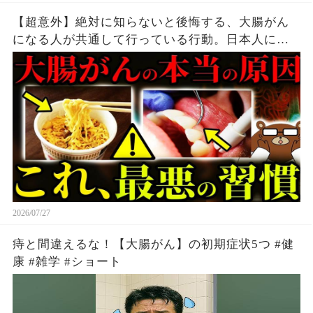
【超意外】絶対に知らないと後悔する、大腸がん
になる人が共通して行っている行動。日本人に何
故、大腸がんが多いのか。毎日食べている「ア
レ」が原因だった。まさかの「歯周病」がリスク
だった？医師が完全解説。
2026/07/27
痔と間違えるな！【大腸がん】の初期症状5つ #健
康 #雑学 #ショート