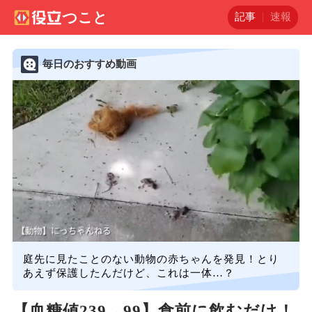
記事
速報
毎日のおすすめ動画
庭先に見たことのない動物の赤ちゃんを発見！とり
あえず保護したんだけど、これは一体…？
【血糖値239→99】食前に飲むだけ！