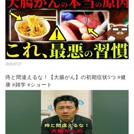
レ」が原因だった。まさかの「歯周病」がリスク
だった？医師が完全解説。
2026/07/27
痔と間違えるな！【大腸がん】の初期症状5つ #健
康 #雑学 #ショート