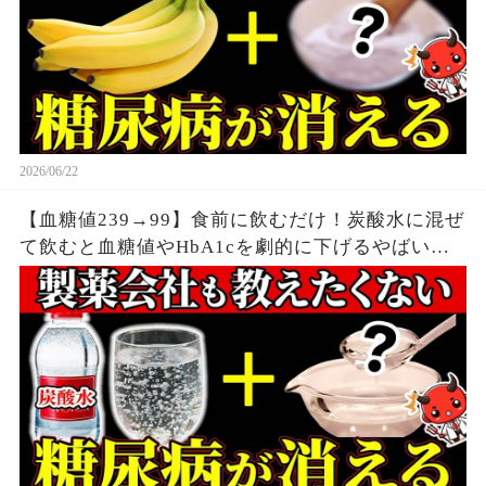
2026/06/22
【血糖値239→99】食前に飲むだけ！炭酸水に混ぜ
て飲むと血糖値やHbA1cを劇的に下げるやばい食
べ物7選【糖尿病・高齢者・血糖値・HbA1c】