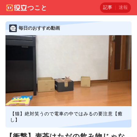
記事
速報
毎日のおすすめ動画
【猫】絶対笑うので電車の中ではみるの要注意【癒
し】
【衝撃】麦茶はただの飲み物じゃな