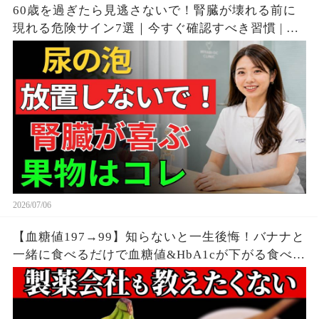
60歳を過ぎたら見逃さないで！腎臓が壊れる前に
現れる危険サイン7選｜今すぐ確認すべき習慣 | シ
ニア向け
2026/07/06
【血糖値197→99】知らないと一生後悔！バナナと
一緒に食べるだけで血糖値&HbA1cが下がる食べ物
6選【糖尿病・高齢者・血糖値・HbA1c】