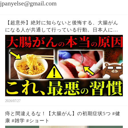
jpanyelse@gmail.com
【超意外】絶対に知らないと後悔する、大腸がん
になる人が共通して行っている行動。日本人に何
故、大腸がんが多いのか。毎日食べている「ア
レ」が原因だった。まさかの「歯周病」がリスク
だった？医師が完全解説。
2026/07/27
痔と間違えるな！【大腸がん】の初期症状5つ #健
康 #雑学 #ショート