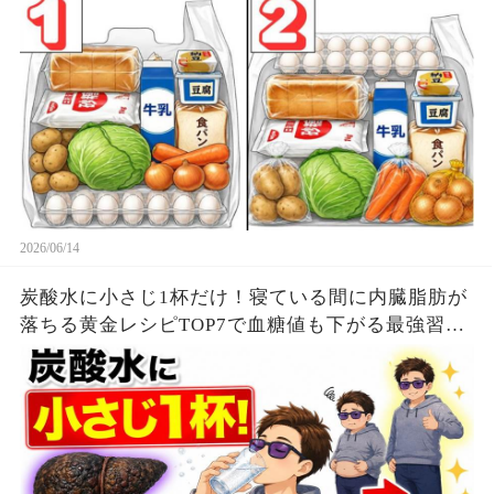
2026/06/14
炭酸水に小さじ1杯だけ！寝ている間に内臓脂肪が
落ちる黄金レシピTOP7で血糖値も下がる最強習慣
【ダイエット整体師】