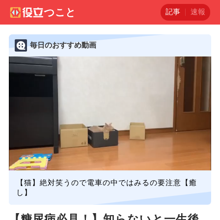
記事
速報
毎日のおすすめ動画
【猫】絶対笑うので電車の中ではみるの要注意【癒
し】
【糖尿病必見！】知らないと一生後