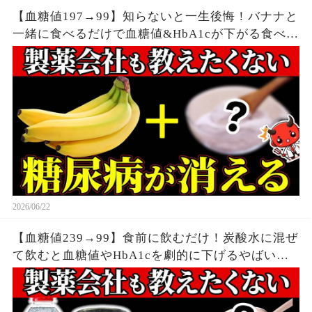
【血糖値197→99】知らないと一生後悔！バナナと
一緒に食べるだけで血糖値&HbA1cが下がる食べ物
6選【糖尿病・高齢者・血糖値・HbA1c】
2026/06/22
【血糖値239→99】食前に飲むだけ！炭酸水に混ぜ
て飲むと血糖値やHbA1cを劇的に下げるやばい食
べ物7選【糖尿病・高齢者・血糖値・HbA1c】