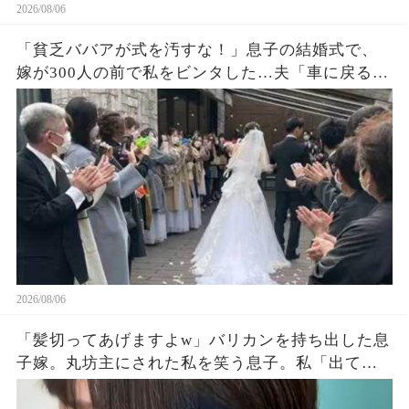
2026/08/06
「貧乏ババアが式を汚すな！」息子の結婚式で、
嫁が300人の前で私をビンタした…夫「車に戻る
か」私「ごめん」皆が私を哀れんでいたが真実が
明かされ嫁は顔面蒼白になった…
2026/08/06
「髪切ってあげますよw」バリカンを持ち出した息
子嫁。丸坊主にされた私を笑う息子。私「出てい
く…」息子夫婦「勝手にしろw」→翌朝、全財産を
持って姿を眩ませた結果…