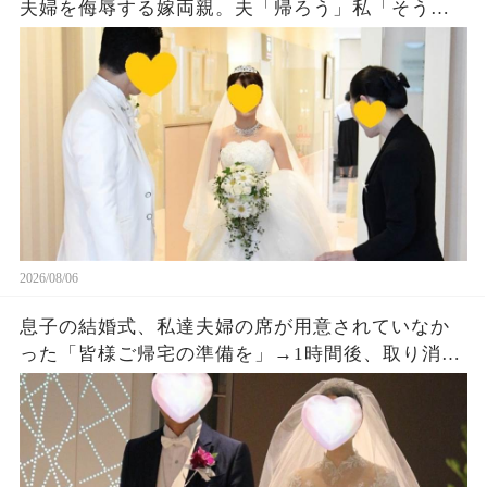
夫婦を侮辱する嫁両親。夫「帰ろう」私「そう
ね…」翌日、ある衝撃の事実を知った嫁両親から
大量着信が…w
2026/08/06
息子の結婚式、私達夫婦の席が用意されていなか
った「皆様ご帰宅の準備を」→1時間後、取り消し
になった結婚式に息子夫婦は半狂乱になった