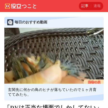
記事
速報
毎日のおすすめ動画
玄関先に何かの鳥のヒナが落ちていたので１ヶ月育
ててみたら、
「DVは正当な場面でしかしてない」