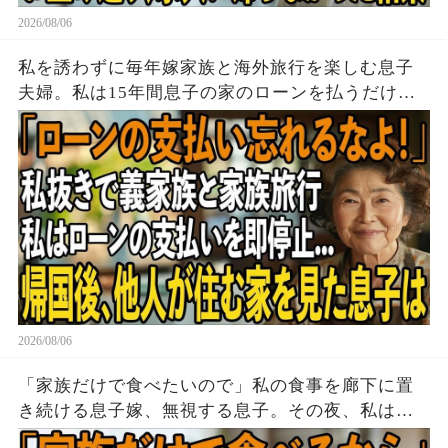
2026/08/06
私を誘わずに毎年嫁家族と海外旅行を楽しむ息子
夫婦。私は15年間息子の家のローンを払うだけ黙
って実印を押し家を即売却→帰国後、他人が住む
家を見た息子は顔面蒼白に
2026/08/06
「家族だけで食べたいので」私の食事を廊下に置
き続ける息子嫁、無視する息子。その夜、私は黙
って姿を消した→翌朝、玄関の張り紙に息子嫁は