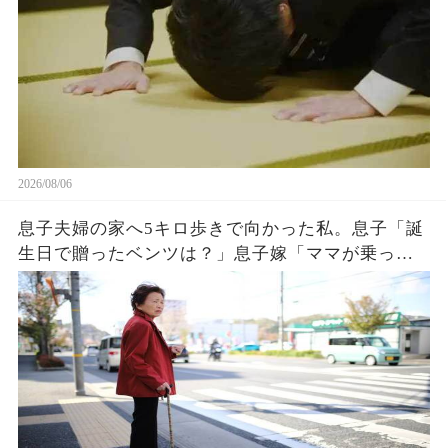
2026/08/06
息子夫婦の家へ5キロ歩きで向かった私。息子「誕
生日で贈ったベンツは？」息子嫁「ママが乗って
るわ！お義母さんは若いから不要でしょw」息子
「はぁ…そうか…」→1週間後、息子嫁は青ざめ地
獄へw