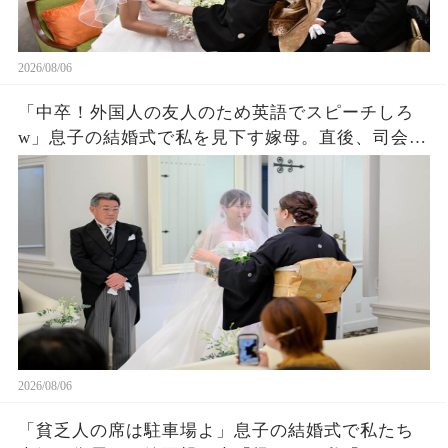
2026/08/06
「中卒！外国人の友人のため英語でスピーチしろ
w」息子の結婚式で私を見下す嫁母。直後、司会が
私を名前を呼ぶと外国人「久しぶりダネ、社
長！」嫁母「え？」→壇上で完璧な英語を私がペ
ラペラ話した結果
2026/08/06
「貧乏人の席は駐車場よ」息子の結婚式で私たち