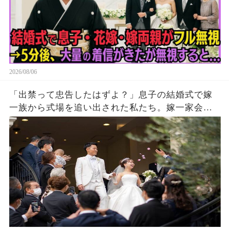
2026/08/06
「出禁って忠告したはずよ？」息子の結婚式で嫁
一族から式場を追い出された私たち。嫁一家会社
の大株主の私が株主総会で社長解任案を出すと