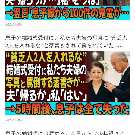
2026/08/06
息子の結婚式受付に、私たち夫婦の写真に“貧乏人
2人を入れるな”と落書きされて飾られていた…夫
「帰るか」私「はい」→無言で立ち去った5時間
後、息子は全てを失う結末を迎えた
2026/08/06
息子の結婚式に出席すると全員からフル無視され