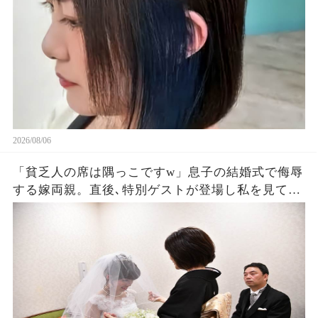
2026/08/06
「貧乏人の席は隅っこですw」息子の結婚式で侮辱
する嫁両親。直後､特別ゲストが登場し私を見て
「社長！お元気そうで」嫁両親「え？」180度立場
が逆転した