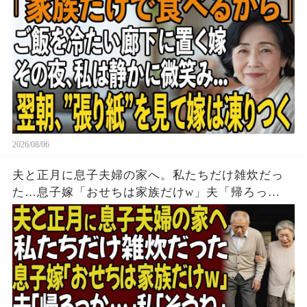
顔面蒼白に
2026/08/06
夫と正月に息子夫婦の家へ。私たちだけ雑炊だっ
た…息子嫁「おせちは家族だけw」夫「帰ろっ
か…」私「そうね」→翌日、息子嫁から100件の鬼
電が…