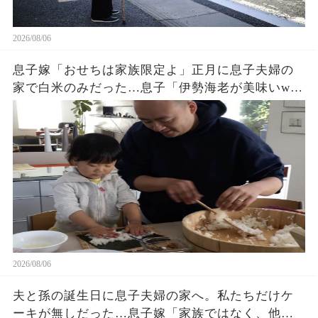
2026/08/06
息子嫁「おせちは家族限定よ」正月に息子夫婦の
家で白米のみだった…息子「伊勢海老が美味いw」
夫「家に戻ろう」私「はい」→翌日、息子夫婦か
ら300件の鬼電が…w
2026/08/06
夫と孫の誕生日に息子夫婦の家へ。私たちだけケ
ーキが無しだった…息子嫁「家族ではなく、他人