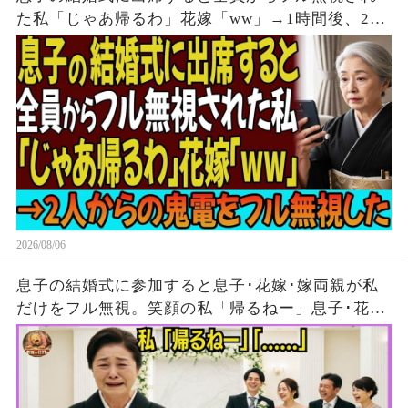
た私「じゃあ帰るわ」花嫁「ww」→1時間後、2人
からの鬼電をフル無視した
2026/08/06
息子の結婚式に参加すると息子･花嫁･嫁両親が私
だけをフル無視。笑顔の私「帰るねー」息子･花
嫁･嫁両親「…」→5分後、大量の着信がきたが無
視して消えた結果