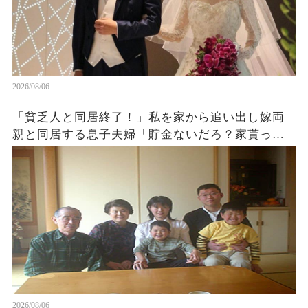
2026/08/06
「貧乏人と同居終了！」私を家から追い出し嫁両
親と同居する息子夫婦「貯金ないだろ？家貰った
ら用済みでーすw」1週間後、息子から100件鬼電
がw
2026/08/06