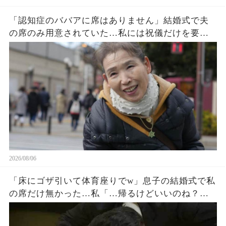
「認知症のババアに席はありません」結婚式で夫
の席のみ用意されていた…私には祝儀だけを要求
する息子夫婦。私たち夫婦は無言で式場を去った
→直後、料金未納で結婚式は取り消された
2026/08/06
「床にゴザ引いて体育座りでw」息子の結婚式で私
の席だけ無かった…私「…帰るけどいいのね？」
息子嫁「とっとと帰れw」→30分後、結婚式でトラ
ブルが起きたw