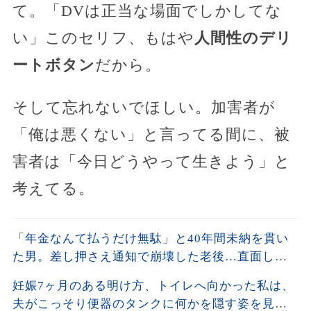
て。「DVは正当な場面でしかしてな
い」このセリフ、もはや
人間性のデリ
ートボタン
だから。
そして忘れないでほしい。加害者が
「俺は悪くない」と言ってる間に、被
害者は「今日どうやって生きよう」と
考えてる。
「年金なんて払うだけ無駄」と40年間未納を貫い
た男。差し押さえ通知で崩壊した老後…直面した
残酷な現実
妊娠7ヶ月のある明け方、トイレへ向かった私は、
夫がこっそり便器のタンクに何かを隠す姿を見て