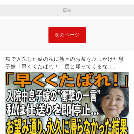
しまった。夫が去った後、それを開けた瞬間、私
広告
は声も出せず凍りついた――
次のページ
癌で入院した姑の私に熱々のお茶をぶっかけた息
子嫁「早くくたばれ！二度と帰ってくるな！」→
お望みどおり私は息子夫婦へ仕送りを停止し、永
久に帰らなかった結果