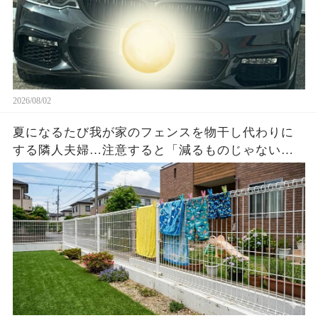
2026/08/02
夏になるたび我が家のフェンスを物干し代わりに
する隣人夫婦…注意すると「減るものじゃない」
と逆ギレ→濡れた洗濯物3枚と時刻入り映像を見せ
た瞬間…