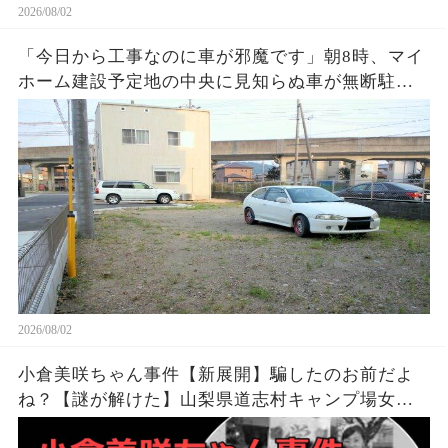
2026/08/02
「今日から工事なのに車が邪魔です」朝8時、マイ
ホーム建設予定地の中央に見知らぬ車が無断駐
車…警察が見守る中、業者がショベルカーで周囲
を掘り始めると…
2026/08/02
小倉美咲ちゃん事件【新展開】騙したのお前だよ
ね？【謎が解けた】山梨県道志村キャンプ場女児
失踪事件・未解決事件