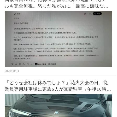
ルも完全無視。怒った私がAIに「最高に嫌味な不
採用通知を書いて」と頼むと、正論すぎる文章が
完成して…
2026/08/03
「どうせ会社は休みでしょ？」花火大会の日、従
業員専用駐車場に家族6人が無断駐車→午後10時、
施錠されたゲートと防犯カメラ映像を見て絶句…