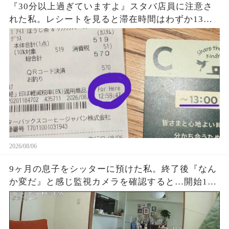
『30分以上過ぎていますよ』スタバ店員に注意さ
れた私。レシートを見ると滞在時間はわずか13
秒？『For Here 12:59:41』という謎の表示に困
惑…一体何を基準に数えていたのか確認した結果
2026/08/06
9ヶ月の息子をシッターに預けた私。終了後『なん
か変だ』と感じ監視カメラを確認すると…開始1時
間でYouTube放置、スマホ操作、最後に起きた“信
じられない映像”に涙が止まらなかった