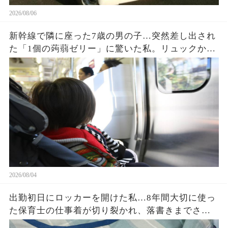
2026/08/06
新幹線で隣に座った7歳の男の子…突然差し出され
た「1個の蒟蒻ゼリー」に驚いた私。リュックから
出てきたジップロックいっぱいのお菓子と、最後
に言われた一言に涙が止まらなかった…
2026/08/04
出勤初日にロッカーを開けた私…8年間大切に使っ
た保育士の仕事着が切り裂かれ、落書きまでされ
ていた。「先生同士でこんなことを？」と思った