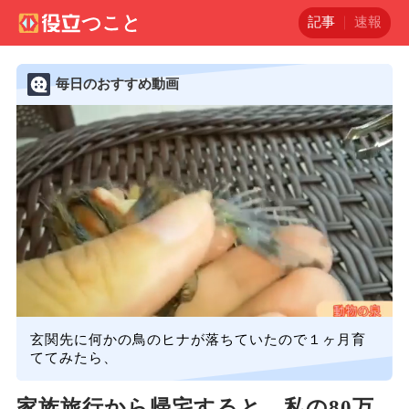
記事
速報
毎日のおすすめ動画
玄関先に何かの鳥のヒナが落ちていたので１ヶ月育
ててみたら、
家族旅行から帰宅すると、私の80万