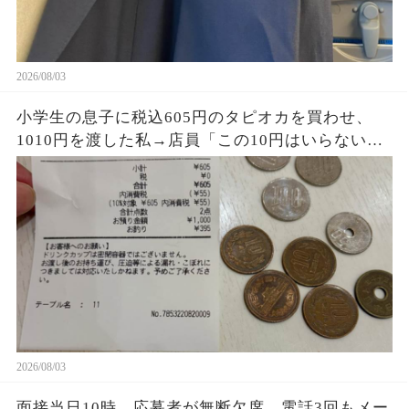
2026/08/03
小学生の息子に税込605円のタピオカを買わせ、
1010円を渡した私→店員「この10円はいらない
よ」息子が395円のお釣りとレシートを持ち帰り、
私は思わず「なんで…？」
2026/08/03
面接当日10時、応募者が無断欠席…電話3回もメー