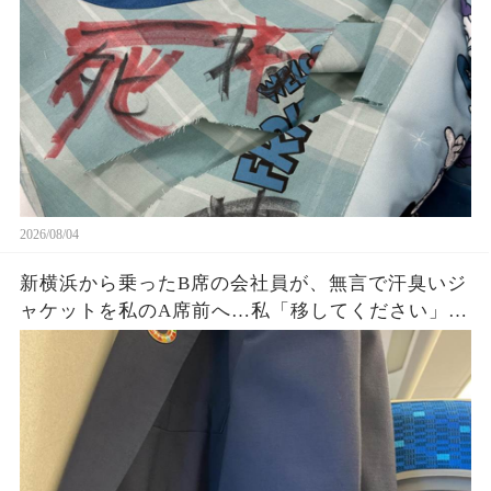
私が残した1枚の写真と記録が、後日すべてを変え
ることに…
2026/08/04
新横浜から乗ったB席の会社員が、無言で汗臭いジ
ャケットを私のA席前へ…私「移してください」男
「上着くらいいいだろ」→社章を見た向かいの乗
客が名刺を差し出し…