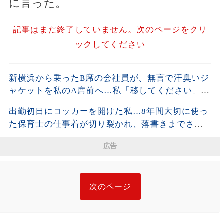
に言った。
記事はまだ終了していません。次のページをクリ
ックしてください
新横浜から乗ったB席の会社員が、無言で汗臭いジ
ャケットを私のA席前へ…私「移してください」男
「上着くらいいいだろ」→社章を見た向かいの乗
出勤初日にロッカーを開けた私…8年間大切に使っ
客が名刺を差し出し…
た保育士の仕事着が切り裂かれ、落書きまでされ
ていた。「先生同士でこんなことを？」と思った
広告
私が残した1枚の写真と記録が、後日すべてを変え
ることに…
次のページ