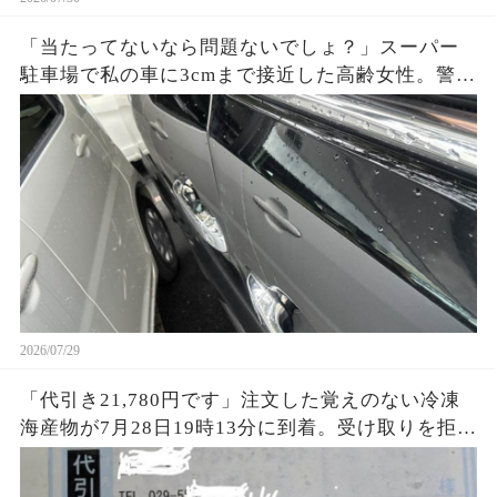
「当たってないなら問題ないでしょ？」スーパー
駐車場で私の車に3cmまで接近した高齢女性。警備
員が防犯カメラを再生すると、入庫前の危険行為
まで映っていて…
2026/07/29
「代引き21,780円です」注文した覚えのない冷凍
海産物が7月28日19時13分に到着。受け取りを拒否
すると、数分後に知らない番号から電話が…