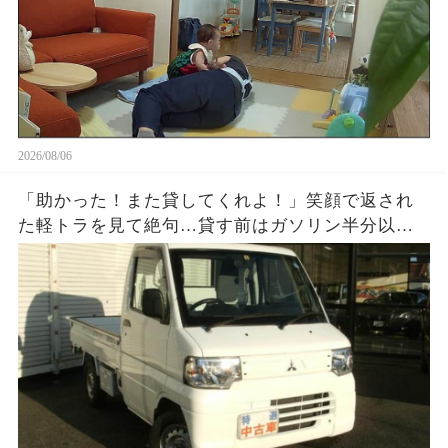
2026/08/06
「助かった！また貸してくれよ！」笑顔で返され
た軽トラを見て絶句…貸す前はガソリン半分以上
だったのに、返却時メーターはほぼE。数百円を惜
しんだ友人が半年後に失ったものとは…