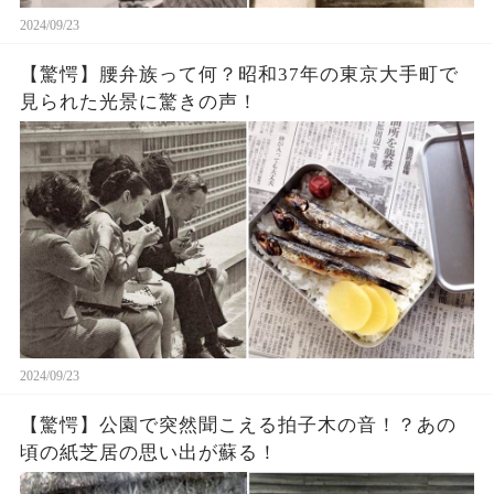
2024/09/23
【驚愕】腰弁族って何？昭和37年の東京大手町で
見られた光景に驚きの声！
2024/09/23
【驚愕】公園で突然聞こえる拍子木の音！？あの
頃の紙芝居の思い出が蘇る！