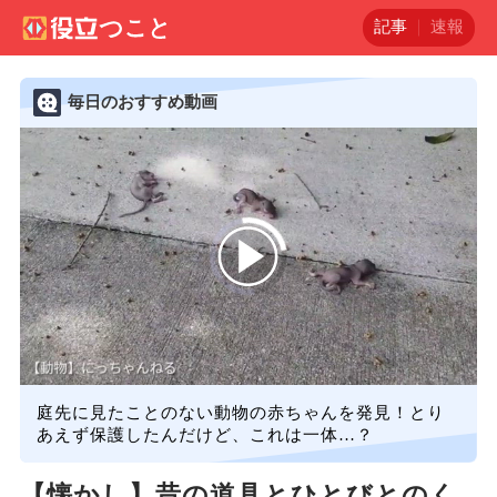
記事
速報
毎日のおすすめ動画
00:00
/
08:47
庭先に見たことのない動物の赤ちゃんを発見！とり
あえず保護したんだけど、これは一体…？
【懐かし】昔の道具とひとびとのく