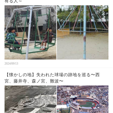
有る人～
2024/09/13
【懐かしの地】失われた球場の跡地を巡る〜西
宮、藤井寺、森ノ宮、難波〜