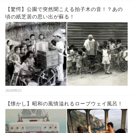
【驚愕】公園で突然聞こえる拍子木の音！？あの
頃の紙芝居の思い出が蘇る！
2024/09/23
【懐かし】昭和の風情溢れるロープウェイ風呂！