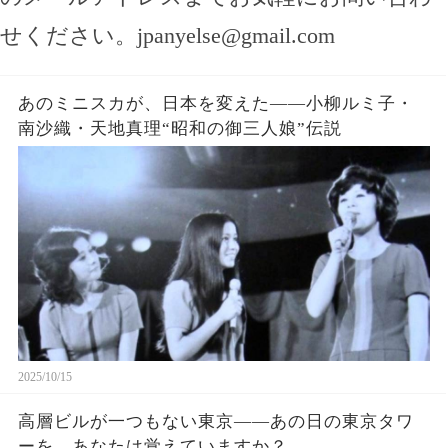
せください。
jpanyelse@gmail.com
あのミニスカが、日本を変えた——小柳ルミ子・
南沙織・天地真理“昭和の御三人娘”伝説
2025/10/15
高層ビルが一つもない東京——あの日の東京タワ
ーを、あなたは覚えていますか？