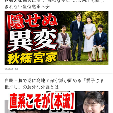
秋篠宮家周辺に漂う“異様な空気”…宮内庁も隠し
きれない皇位継承不安
2026/06/01
自民圧勝で逆に窮地？保守派が固める「愛子さま
後押し」の意外な外堀とは