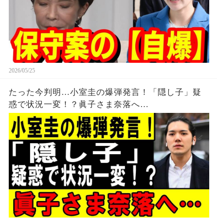
2026/05/25
たった今判明…小室圭の爆弾発言！「隠し子」疑
惑で状況一変！？眞子さま奈落へ…