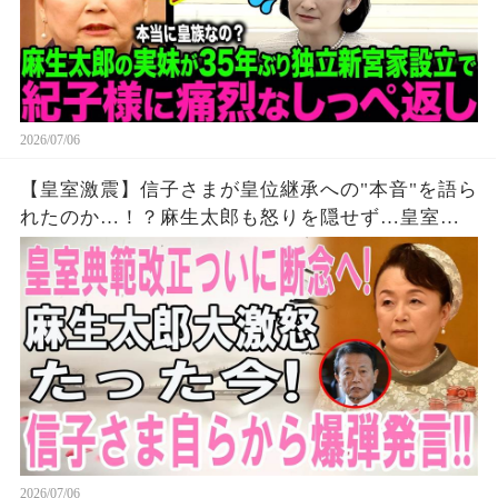
2026/07/06
【皇室激震】信子さまが皇位継承への"本音"を語ら
れたのか…！？麻生太郎も怒りを隠せず…皇室典
範改正を巡る極秘情報に永田町騒然！
2026/07/06