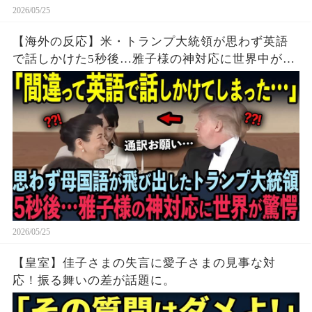
2026/05/25
【海外の反応】米・トランプ大統領が思わず英語
で話しかけた5秒後…雅子様の神対応に世界中が驚
愕した理由
2026/05/25
【皇室】佳子さまの失言に愛子さまの見事な対
応！振る舞いの差が話題に。