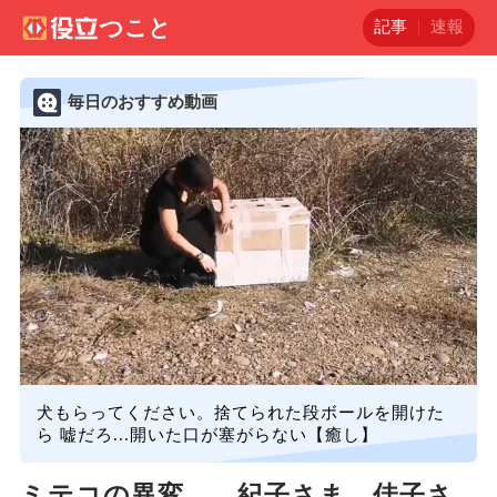
記事
速報
毎日のおすすめ動画
犬もらってください。捨てられた段ボールを開けた
ら 嘘だろ...開いた口が塞がらない【癒し】
ミテコの異変 紀子さま、佳子さ