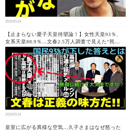
2026/05/24
【止まらない愛子天皇待望論！】女性天皇93％、
女系天皇88.9％…文春2.5万人調査で見えた“民
意”の一方、“当事者の声なし”で進む制度改正に疑
問
2026/05/24
皇室に広がる異様な空気…久子さまはなぜ怒った