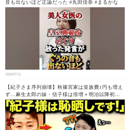
音も出ないほど正論だった #丸田佳奈 #まるかな
2026/07/12
【紀子さま序列崩壊】秋篠宮家は皇族費1円も増え
ず…麻生太郎の妹・信子様は倍増＋明治以降初の
特例で大逆襲【海外の反応】【皇室】