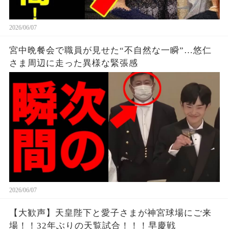
2026/06/07
宮中晩餐会で職員が見せた“不自然な一瞬”…悠仁
さま周辺に走った異様な緊張感
2026/06/07
【大歓声】天皇陛下と愛子さまが神宮球場にご来
場！！32年ぶりの天覧試合！！！早慶戦