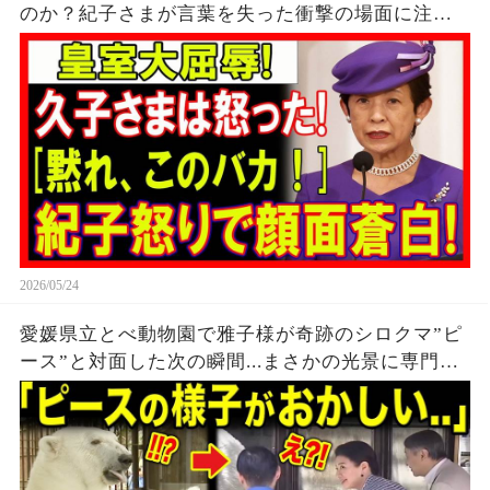
のか？紀子さまが言葉を失った衝撃の場面に注目
集まる…
2026/05/24
愛媛県立とべ動物園で雅子様が奇跡のシロクマ”ピ
ース”と対面した次の瞬間...まさかの光景に専門家
すらタジタジ