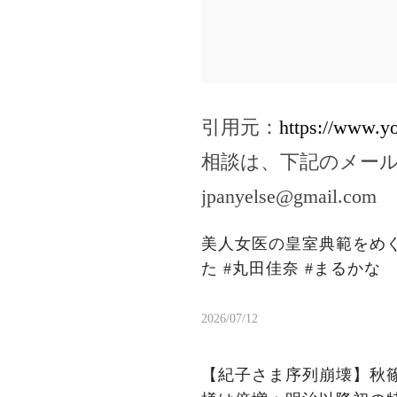
引用元：
https://www.
相談は、下記のメー
jpanyelse@gmail.com
美人女医の皇室典範をめ
た #丸田佳奈 #まるかな
2026/07/12
【紀子さま序列崩壊】秋