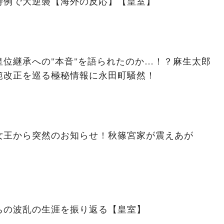
特例で大逆襲【海外の反応】【皇室】
位継承への"本音"を語られたのか…！？麻生太郎
範改正を巡る極秘情報に永田町騒然！
王から突然のお知らせ ! 秋篠宮家が震えあが
ちの波乱の生涯を振り返る【皇室】