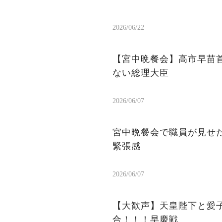
2026/06/22
【宮中晩餐会】高市早苗首
ない総理大臣
2026/06/07
宮中晩餐会で職員が見せた
緊張感
2026/06/07
【大歓声】天皇陛下と愛
合！！！早慶戦