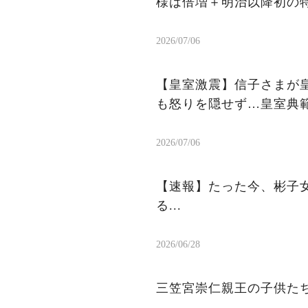
様は倍増＋明治以降初の
2026/07/06
【皇室激震】信子さまが皇
も怒りを隠せず…皇室典
2026/07/06
【速報】たった今、彬子女
る...
2026/06/28
三笠宮崇仁親王の子供た