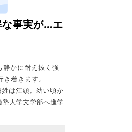
、
事実が...エ
も静かに耐え抜く強
行き着きます。
旧姓は江頭。幼い頃か
義塾大学文学部へ進学