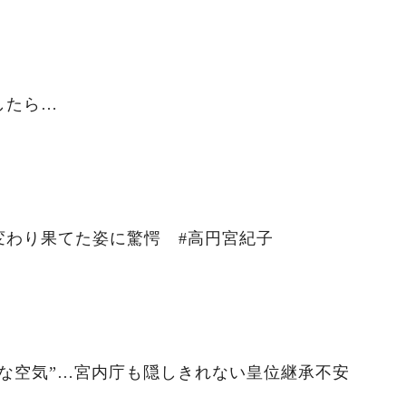
したら…
変わり果てた姿に驚愕 #高円宮紀子
な空気”…宮内庁も隠しきれない皇位継承不安