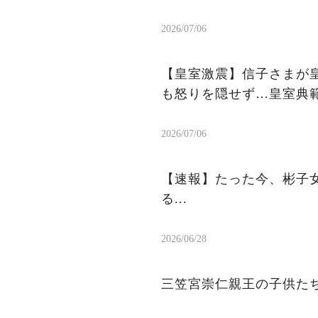
2026/07/06
【皇室激震】信子さまが皇
も怒りを隠せず…皇室典
2026/07/06
【速報】たった今、彬子女
る...
2026/06/28
三笠宮崇仁親王の子供た