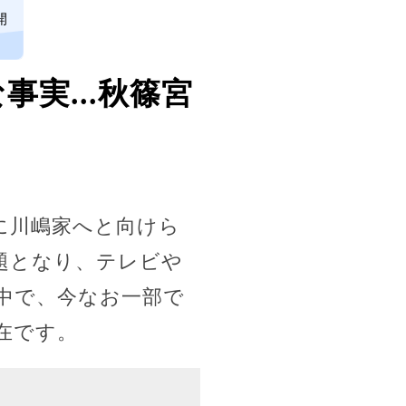
開
実...秋篠宮
に川嶋家へと向けら
題となり、テレビや
中で、今なお一部で
在です。