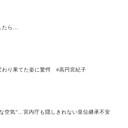
したら…
変わり果てた姿に驚愕 #高円宮紀子
な空気”…宮内庁も隠しきれない皇位継承不安