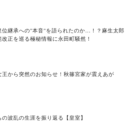
位継承への"本音"を語られたのか…！？麻生太郎
範改正を巡る極秘情報に永田町騒然！
王から突然のお知らせ ! 秋篠宮家が震えあが
ちの波乱の生涯を振り返る【皇室】