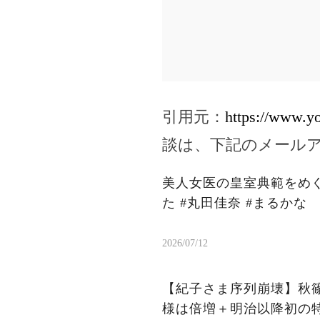
引用元：
https://www.y
談は、下記のメール
美人女医の皇室典範をめ
た #丸田佳奈 #まるかな
2026/07/12
【紀子さま序列崩壊】秋
様は倍増＋明治以降初の