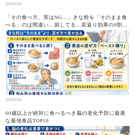
2026/05/06
「その食べ方、実はNG…」きな粉を「そのまま食
べる」のは間違い…損してる…若返り効果の9割を
ドブに捨てている…白髪・脂肪・歯茎を若返らせ
る「黄金の混ぜ方」とは？
2026/05/06
60歳以上が絶対に食べるべき脳の老化予防に最適
な最強食品TOP10