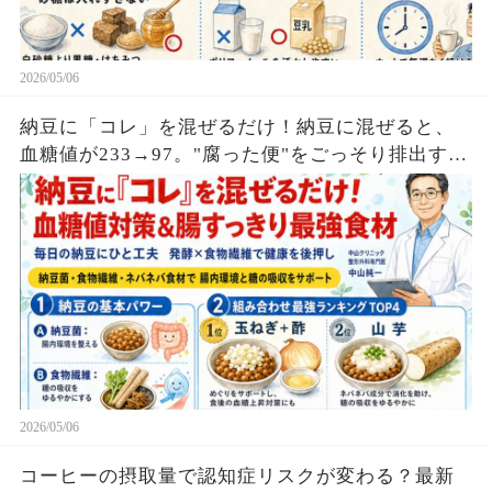
2026/05/06
納豆に「コレ」を混ぜるだけ！納豆に混ぜると、
血糖値が233→97。"腐った便"をごっそり排出する
食べ物TOP7
2026/05/06
コーヒーの摂取量で認知症リスクが変わる？最新