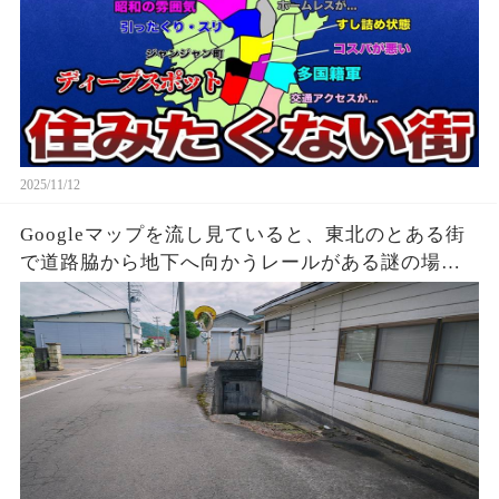
2025/11/12
Googleマップを流し見ていると、東北のとある街
で道路脇から地下へ向かうレールがある謎の場所
を発見した。レールの先は古びた木の扉で、まだ
先が続いてるように見える。これは一体なんなの
か…気になって仕方ないので、先日現地を訪ねて
調べてみた(続)