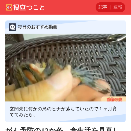
記事
速報
毎日のおすすめ動画
玄関先に何かの鳥のヒナが落ちていたので１ヶ月育
ててみたら、
がん予防の12か条。食生活を見直し