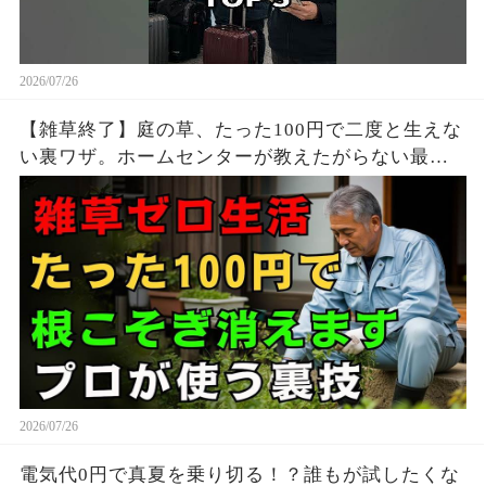
2026/07/26
【雑草終了】庭の草、たった100円で二度と生えな
い裏ワザ。ホームセンターが教えたがらない最強
の天然除草剤の作り方 | 雑草対策 | 安全な除草方法
| シニア 園芸
2026/07/26
電気代0円で真夏を乗り切る！？誰もが試したくな