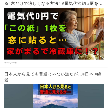
る“窓だけで涼しくなる方法” #電気代節約 #夏を快
適に過ごす方法 #生活の知恵
2026/07/26
日本人から見ても普通じゃない道だが…#日本 #絶
景