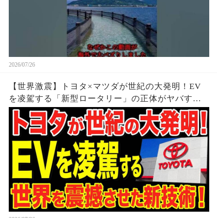
2026/07/26
【世界激震】トヨタ×マツダが世紀の大発明！EV
を凌駕する「新型ロータリー」の正体がヤバすぎ
る…