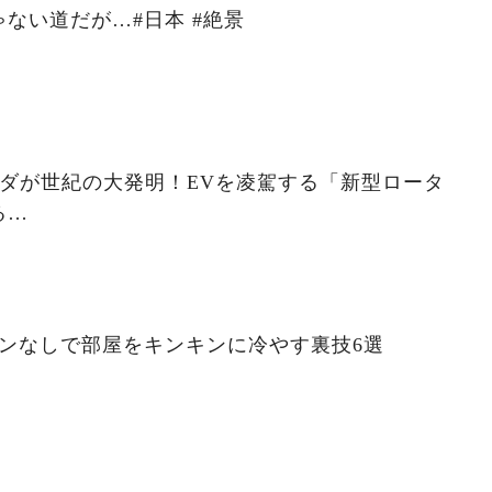
ない道だが…#日本 #絶景
ダが世紀の大発明！EVを凌駕する「新型ロータ
る…
コンなしで部屋をキンキンに冷やす裏技6選