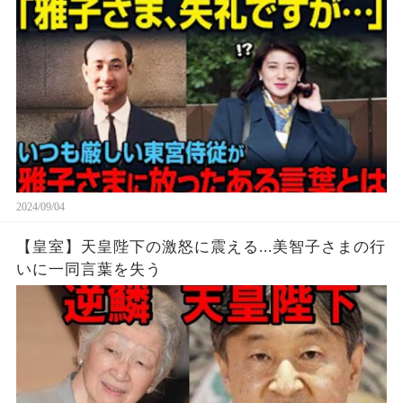
ジとは…。
2024/09/04
【皇室】天皇陛下の激怒に震える...美智子さまの行
いに一同言葉を失う