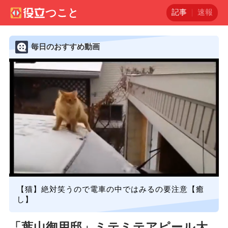
記事
速報
毎日のおすすめ動画
【猫】絶対笑うので電車の中ではみるの要注意【癒
し】
「葉山御用邸」ミテミテアピール大