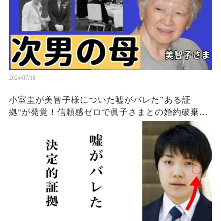
2024/07/18
小室圭が美智子様についた嘘がバレた”ある証
拠"が発覚！信頼感ゼロで眞子さまとの婚約破棄は
事実上確定か…