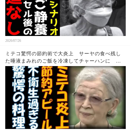
2026/07/26
ミテコ驚愕の節約術で大炎上 サーヤの食べ残し
た唾液まみれのご飯を冷凍してチャーハンに 自
分で作らず大膳課へ無茶振りの実態