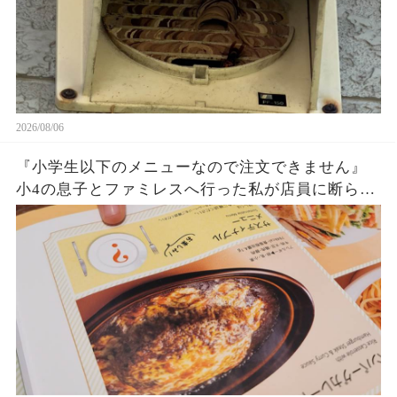
2026/08/06
『小学生以下のメニューなので注文できません』
小4の息子とファミレスへ行った私が店員に断られ
た…『この子、小学生ですけど？』と伝えても拒
否。店長確認後、判明した意外な勘違いとは…