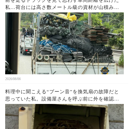
前を走るトラックを見て思わず車間距離を広げた
私…荷台には高さ数メートル級の資材が山積み。
『これ大丈夫？』と不安になり撮影した1枚の写真
を見返して気づいた危険な状態とは…
2026/08/06
料理中に聞こえる“ブーン音”を換気扇の故障だと
思っていた私。設備屋さんを呼ぶ前に外を確認し
た瞬間、家の壁にあった想像外の正体に絶句…放
置していたら大変なことになっていたかもしれな
い