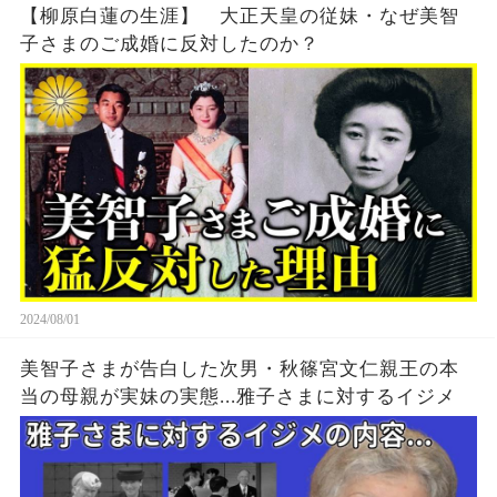
【柳原白蓮の生涯】 大正天皇の従妹・なぜ美智
子さまのご成婚に反対したのか？
2024/08/01
美智子さまが告白した次男・秋篠宮文仁親王の本
当の母親が実妹の実態...雅子さまに対するイジメ