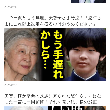
2024/07/17
「帝王教育もう無理」美智子さま号泣！「悠仁さ
まにこれ以上設定を盛るのはおやめください」
2024/07/04
美智子様か卒業の挨拶に来られた悠仁さまにはな
った一言に一同驚愕！それを聞い紀子様の態度か...
【皇室の気になる話題】