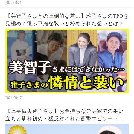
2024/09/21
【美智子さまとの圧倒的な差…】雅子さまのTPOを
見極めて選ぶ華麗な装いと秘められた想いとは？
2024/09/17
【上皇后美智子さま】お金持ちなご実家での生い
立ちと馴れ初め・猛反対された衝撃エピソードを
振り返る【皇室】