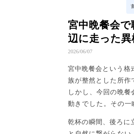
宮中晩餐会で
辺に走った異
2026/06/07
宮中晩餐会という格
族が整然とした所作
しかし、今回の晩餐
動きでした。その一
乾杯の瞬間、後ろに
と自然に繋がらない