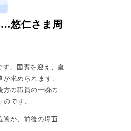
、
”…悠仁さま周
です。国賓を迎え、皇
格が求められます。
後方の職員の一瞬の
たのです。
位置が、前後の場面