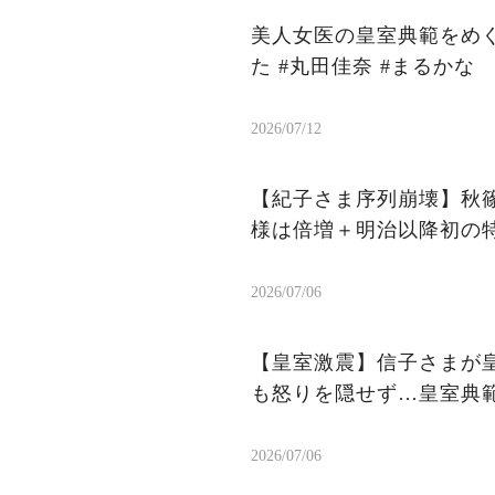
美人女医の皇室典範をめ
た #丸田佳奈 #まるかな
2026/07/12
【紀子さま序列崩壊】秋
様は倍増＋明治以降初の
2026/07/06
【皇室激震】信子さまが皇
も怒りを隠せず…皇室典
2026/07/06