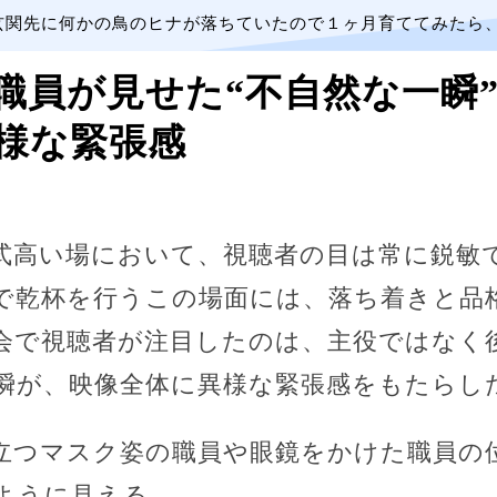
玄関先に何かの鳥のヒナが落ちていたので１ヶ月育ててみたら
職員が見せた“不自然な一瞬
様な緊張感
式高い場において、視聴者の目は常に鋭敏
で乾杯を行うこの場面には、落ち着きと品
会で視聴者が注目したのは、主役ではなく
瞬が、映像全体に異様な緊張感をもたらし
立つマスク姿の職員や眼鏡をかけた職員の
ように見える。