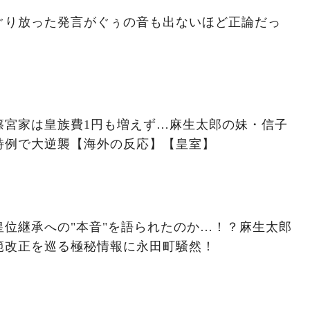
ぐり放った発言がぐぅの音も出ないほど正論だっ
篠宮家は皇族費1円も増えず…麻生太郎の妹・信子
特例で大逆襲【海外の反応】【皇室】
位継承への"本音"を語られたのか…！？麻生太郎
範改正を巡る極秘情報に永田町騒然！