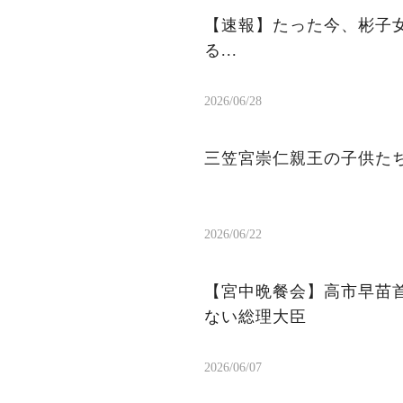
【速報】たった今、彬子女
る...
2026/06/28
三笠宮崇仁親王の子供た
2026/06/22
【宮中晩餐会】高市早苗首
ない総理大臣
2026/06/07