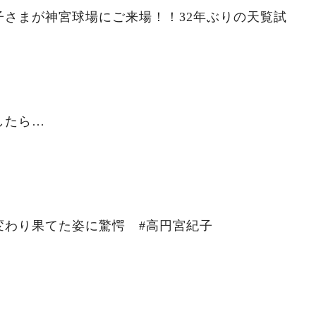
子さまが神宮球場にご来場！！32年ぶりの天覧試
したら…
変わり果てた姿に驚愕 #高円宮紀子