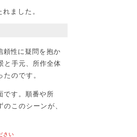
たれました。
信頼性に疑問を抱か
景と手元、所作全体
ったのです。
面です。順番や所
ずのこのシーンが、
。
ださい